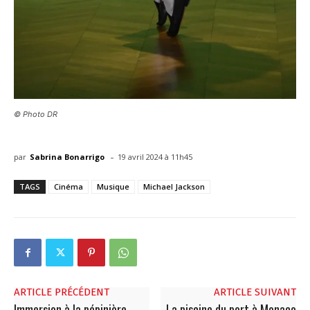
© Photo DR
-
par
Sabrina Bonarrigo
19 avril 2024 à 11h45
TAGS
Cinéma
Musique
Michael Jackson
ARTICLE PRÉCÉDENT
ARTICLE SUIVANT
Immersion à la pépinière
La piscine du port à Monaco