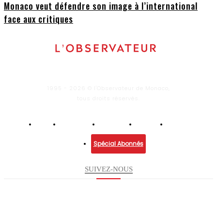
Monaco veut défendre son image à l’international
face aux critiques
1995 - 2026 © l'Observateur de Monaco,
tous droits réservés.
Infos
Economie
Enquêtes
Culture
Lifestyle
Spécial Abonnés
SUIVEZ-NOUS