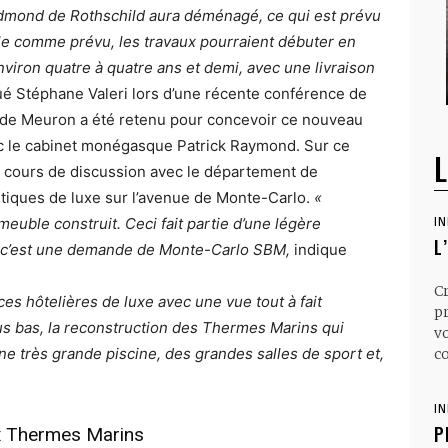
 Edmond de Rothschild aura déménagé, ce qui est prévu
oule comme prévu, les travaux pourraient débuter en
environ quatre à quatre ans et demi, avec une livraison
ué Stéphane Valeri lors d’une récente conférence de
& de Meuron a été retenu pour concevoir ce nouveau
vec le cabinet monégasque Patrick Raymond. Sur ce
L
en cours de discussion avec le département de
outiques de luxe sur l’avenue de Monte-Carlo.
«
meuble construit. Ceci fait partie d’une légère
I
L
et c’est une demande de Monte-Carlo SBM,
indique
C
s hôtelières de luxe avec une vue tout à fait
p
us bas, la reconstruction des Thermes Marins qui
v
e très grande piscine, des grandes salles de sport et,
co
I
P
x Thermes Marins