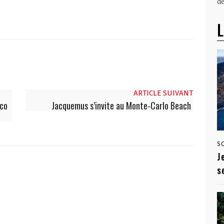
dé
L
ARTICLE SUIVANT
aco
Jacquemus s’invite au Monte-Carlo Beach
S
J
s