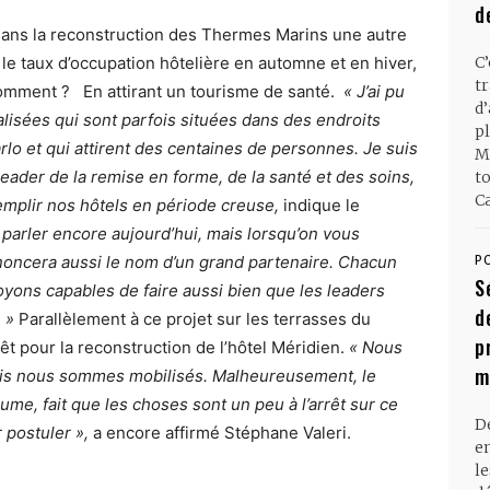
d
 dans la reconstruction des Thermes Marins une autre
 le taux d’occupation hôtelière en automne et en hiver,
C
t
Comment ? En attirant un tourisme de santé.
« J’ai pu
d
lisées qui sont parfois situées dans des endroits
pl
o et qui attirent des centaines de personnes. Je suis
M
ader de la remise en forme, de la santé et des soins,
t
Ca
mplir nos hôtels en période creuse,
indique le
parler encore aujourd’hui, mais lorsqu’on vous
nnoncera aussi le nom d’un grand partenaire. Chacun
P
S
yons capables de faire aussi bien que les leaders
d
 »
Parallèlement à ce projet sur les terrasses du
p
êt pour la reconstruction de l’hôtel Méridien.
« Nous
m
ais nous sommes mobilisés. Malheureusement, le
aume, fait que les choses sont un peu à l’arrêt sur ce
D
 postuler »,
a encore affirmé Stéphane Valeri.
en
l