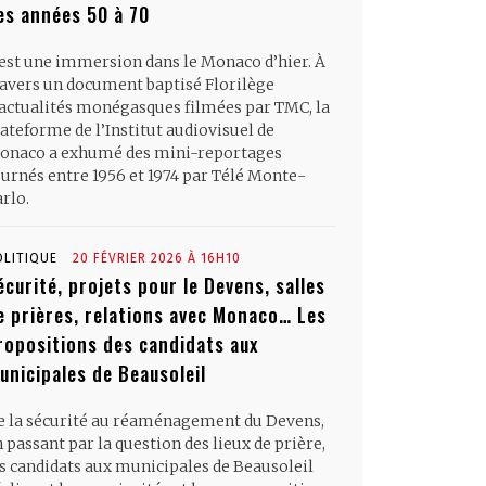
es années 50 à 70
’est une immersion dans le Monaco d’hier. À
ravers un document baptisé Florilège
’actualités monégasques filmées par TMC, la
ateforme de l’Institut audiovisuel de
onaco a exhumé des mini-reportages
ournés entre 1956 et 1974 par Télé Monte-
rlo.
OLITIQUE
20 FÉVRIER 2026 À 16H10
écurité, projets pour le Devens, salles
e prières, relations avec Monaco… Les
ropositions des candidats aux
unicipales de Beausoleil
e la sécurité au réaménagement du Devens,
 passant par la question des lieux de prière,
es candidats aux municipales de Beausoleil