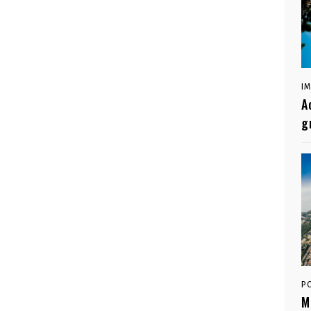
I
A
g
P
M