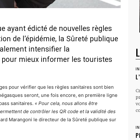
ayant édicté de nouvelles règles
ion de l’épidémie, la Sûreté publique
galement intensifier la
L
 pour mieux informer les touristes
I
L
ges pour vérifier que les règles sanitaires sont bien
C
onégasques seront, une fois encore, en première ligne
p
pass sanitaires.
« Pour cela, nous allons être
v
co
mettent de contrôler les QR code et la validité des
rd Marangoni le directeur de la Sûreté publique sur
I
P