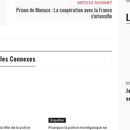
dé
ARTICLE SUIVANT
Prison de Monaco : La coopération avec la France
L
s’intensifie
cles Connexes
S
J
s
Enquêtes
 la tête de la police
Pourquoi la police monégasque se