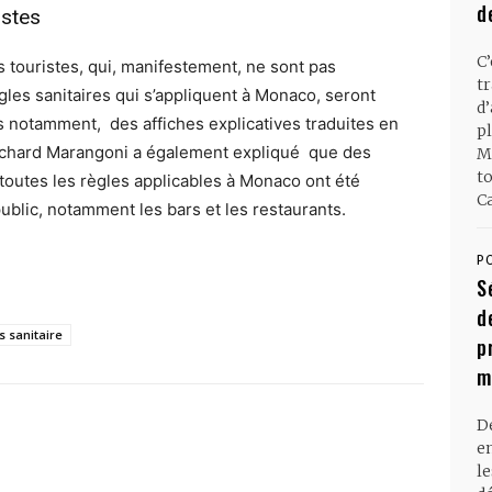
d
istes
C
s touristes, qui, manifestement, ne sont pas
t
les sanitaires qui s’appliquent à Monaco, seront
d
s notamment, des affiches explicatives traduites en
pl
Richard Marangoni a également expliqué que des
M
t
t toutes les règles applicables à Monaco ont été
Ca
blic, notamment les bars et les restaurants.
P
S
d
s sanitaire
p
m
D
en
l