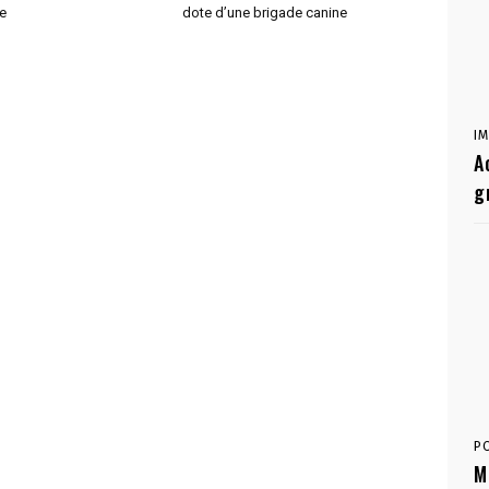
e
dote d’une brigade canine
I
A
g
P
M