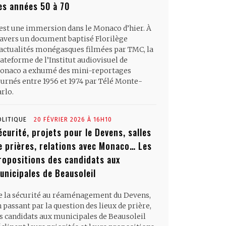
es années 50 à 70
’est une immersion dans le Monaco d’hier. À
ravers un document baptisé Florilège
’actualités monégasques filmées par TMC, la
ateforme de l’Institut audiovisuel de
onaco a exhumé des mini-reportages
ournés entre 1956 et 1974 par Télé Monte-
rlo.
OLITIQUE
20 FÉVRIER 2026 À 16H10
écurité, projets pour le Devens, salles
e prières, relations avec Monaco… Les
ropositions des candidats aux
unicipales de Beausoleil
e la sécurité au réaménagement du Devens,
 passant par la question des lieux de prière,
es candidats aux municipales de Beausoleil