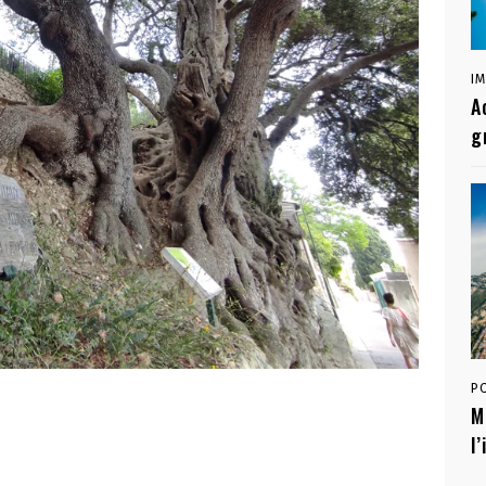
I
A
g
P
M
l