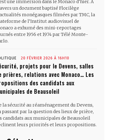
’est une immersion dans le Monaco d’hier. À
ravers un document baptisé Florilège
’actualités monégasques filmées par TMC, la
ateforme de l’Institut audiovisuel de
onaco a exhumé des mini-reportages
ournés entre 1956 et 1974 par Télé Monte-
rlo.
OLITIQUE
20 FÉVRIER 2026 À 16H10
écurité, projets pour le Devens, salles
e prières, relations avec Monaco… Les
ropositions des candidats aux
unicipales de Beausoleil
e la sécurité au réaménagement du Devens,
 passant par la question des lieux de prière,
es candidats aux municipales de Beausoleil
clinent leurs priorités et leurs propositions.