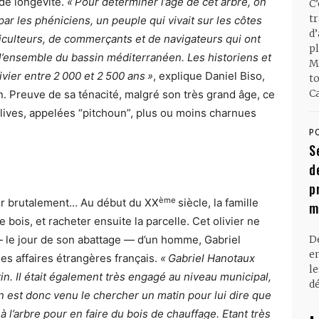
 de longévité.
« Pour déterminer l’âge de cet arbre, on
C
t
par les phéniciens, un peuple qui vivait sur les côtes
d
agriculteurs, de commerçants et de navigateurs qui ont
pl
 l’ensemble du bassin méditerranéen. Les historiens et
M
ivier entre 2 000 et 2 500 ans »
, explique Daniel Biso,
t
Ca
 Preuve de sa ténacité, malgré son très grand âge, ce
lives, appelées “pitchoun”, plus ou moins charnues
P
S
d
p
ème
êter brutalement… Au début du XX
siècle, la famille
m
e bois, et racheter ensuite la parcelle. Cet olivier ne
n — le jour de son abattage — d’un homme, Gabriel
D
en
es affaires étrangères français.
« Gabriel Hanotaux
l
. Il était également très engagé au niveau municipal,
dé
 On est donc venu le chercher un matin pour lui dire que
 à l’arbre pour en faire du bois de chauffage. Etant très