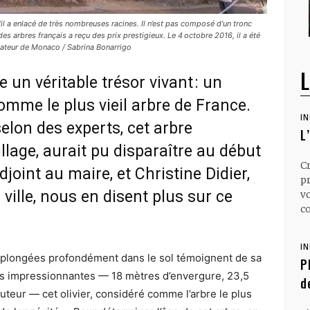
’il a enlacé de très nombreuses racines. Il n’est pas composé d’un tronc
s arbres français a reçu des prix prestigieux. Le 4 octobre 2016, il a été
vateur de Monaco / Sabrina Bonarrigo
L
un véritable trésor vivant : un
comme le plus vieil arbre de France.
I
elon des experts, cet arbre
L
lage, aurait pu disparaître au début
C
djoint au maire, et Christine Didier,
p
 ville, nous en disent plus sur ce
v
co
I
plongées profondément dans le sol témoignent de sa
P
s impressionnantes — 18 mètres d’envergure, 23,5
d
teur — cet olivier, considéré comme l’arbre le plus