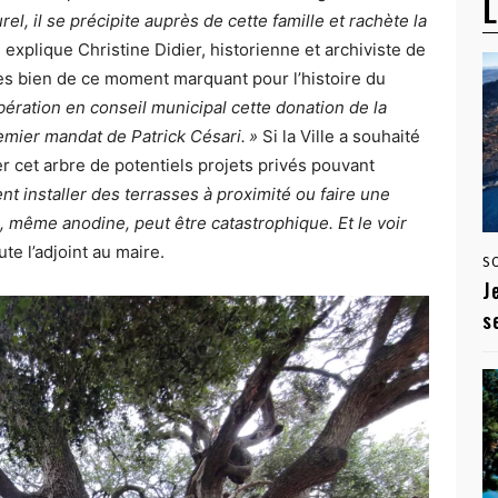
L
el, il se précipite auprès de cette famille et rachète la
, explique Christine Didier, historienne et archiviste de
 très bien de ce moment marquant pour l’histoire du
ibération en conseil municipal cette donation de la
remier mandat de Patrick Césari. »
Si la Ville a souhaité
er cet arbre de potentiels projets privés pouvant
nt installer des terrasses à proximité ou faire une
 même anodine, peut être catastrophique. Et le voir
ute l’adjoint au maire.
S
J
s