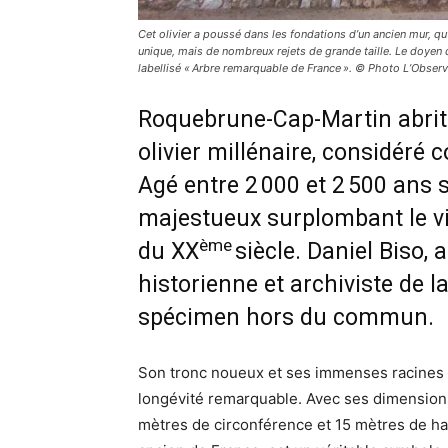
Cet olivier a poussé dans les fondations d’un ancien mur, qu
unique, mais de nombreux rejets de grande taille. Le doyen de
labellisé « Arbre remarquable de France ». © Photo L’Obser
Roquebrune-Cap-Martin abrite 
olivier millénaire, considéré 
Agé entre 2 000 et 2 500 ans s
majestueux surplombant le vil
ème
du XX
siècle. Daniel Biso, a
historienne et archiviste de la
spécimen hors du commun.
Son tronc noueux et ses immenses racines 
longévité remarquable. Avec ses dimension
mètres de circonférence et 15 mètres de hau