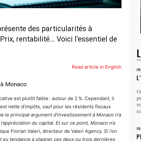
résente des particularités à
rix, rentabilité… Voici l’essentiel de
L
Read article in English
I
L
 % à Monaco
C
tive est plutôt faible : autour de 2 %. Cependant, il
p
v
 est nette d’impôts, sauf pour les résidents fiscaux
co
t que le principal argument d’investissement à Monaco n’a
t l’appréciation du capital. Et sur ce point, Monaco n’a
I
ique Florian Valeri, directeur de Valeri Agency.
Si l’on
P
t eu tendance à stagner ces deux ou trois dernières