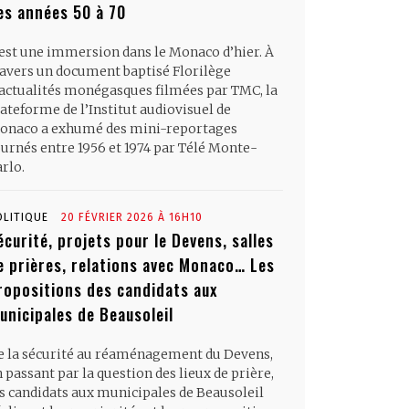
es années 50 à 70
’est une immersion dans le Monaco d’hier. À
ravers un document baptisé Florilège
’actualités monégasques filmées par TMC, la
ateforme de l’Institut audiovisuel de
onaco a exhumé des mini-reportages
ournés entre 1956 et 1974 par Télé Monte-
rlo.
OLITIQUE
20 FÉVRIER 2026 À 16H10
écurité, projets pour le Devens, salles
e prières, relations avec Monaco… Les
ropositions des candidats aux
unicipales de Beausoleil
e la sécurité au réaménagement du Devens,
 passant par la question des lieux de prière,
es candidats aux municipales de Beausoleil