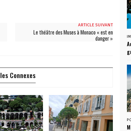
ARTICLE SUIVANT
Le théâtre des Muses à Monaco « est en
I
danger »
A
g
cles Connexes
P
M