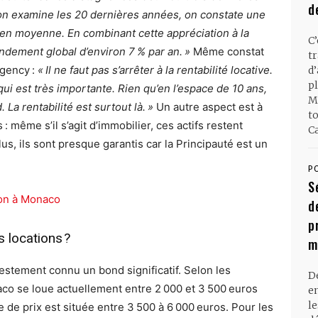
d
l’on examine les 20 dernières années, on constate une
n en moyenne. En combinant cette appréciation à la
C
endement global d’environ 7 % par an. »
Même constat
t
agency :
« Il ne faut pas s’arrêter à la rentabilité locative.
d
pl
 qui est très importante. Rien qu’en l’espace de 10 ans,
M
La rentabilité est surtout là. »
Un autre aspect est à
t
 même s’il s’agit d’immobilier, ces actifs restent
Ca
s, ils sont presque garantis car la Principauté est un
P
S
ion à Monaco
d
p
s locations ?
m
festement connu un bond significatif. Selon les
D
aco se loue actuellement entre 2 000 et 3 500 euros
en
l
 de prix est située entre 3 500 à 6 000 euros. Pour les