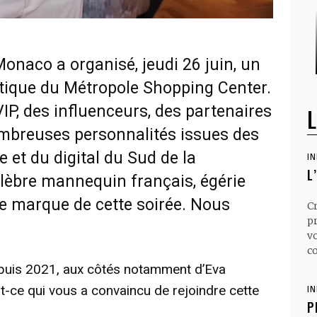
onaco a organisé, jeudi 26 juin, un
tique du Métropole Shopping Center.
VIP, des influenceurs, des partenaires
L
ombreuses personnalités issues des
e et du digital du Sud de la
I
L
élèbre mannequin français, égérie
de marque de cette soirée. Nous
C
p
v
co
puis 2021, aux côtés notamment d’Eva
t-ce qui vous a convaincu de rejoindre cette
I
P