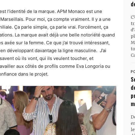
d
 c’est l’identité de la marque. APM Monaco est une
C
Marseillais. Pour moi, ça compte vraiment. Il y a une
t
iale. Ça parle simple, ça parle vrai. Forcément, ça
d
rations. La marque avait déjà une belle notoriété quand
pl
ès axée sur la femme. Ce que j’ai trouvé intéressant,
M
t
e en développant davantage la ligne masculine. J’ai
Ca
savent où ils vont, qui ils veulent toucher, et
ravailler aux côtés de profils comme Eva Longoria ou
P
onfiance dans le projet.
S
d
p
m
D
en
l