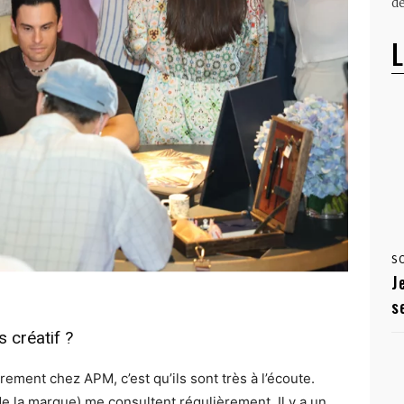
dé
L
S
J
s
 créatif ?
rement chez APM, c’est qu’ils sont très à l’écoute.
 de la marque) me consultent régulièrement. Il y a un