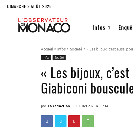
DIMANCHE 9 AOÛT 2026
Infos
Enquê
Accueil
Infos
Société
« Les bijoux, c’est aussi po
Infos
Société
« Les bijoux, c’es
Giabiconi bouscul
-
par
La rédaction
1 juillet 2025 à 10h14