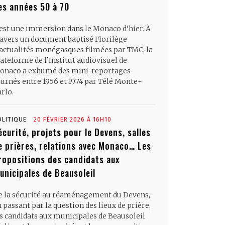
es années 50 à 70
’est une immersion dans le Monaco d’hier. À
ravers un document baptisé Florilège
’actualités monégasques filmées par TMC, la
ateforme de l’Institut audiovisuel de
onaco a exhumé des mini-reportages
ournés entre 1956 et 1974 par Télé Monte-
rlo.
OLITIQUE
20 FÉVRIER 2026 À 16H10
écurité, projets pour le Devens, salles
e prières, relations avec Monaco… Les
ropositions des candidats aux
unicipales de Beausoleil
e la sécurité au réaménagement du Devens,
 passant par la question des lieux de prière,
es candidats aux municipales de Beausoleil