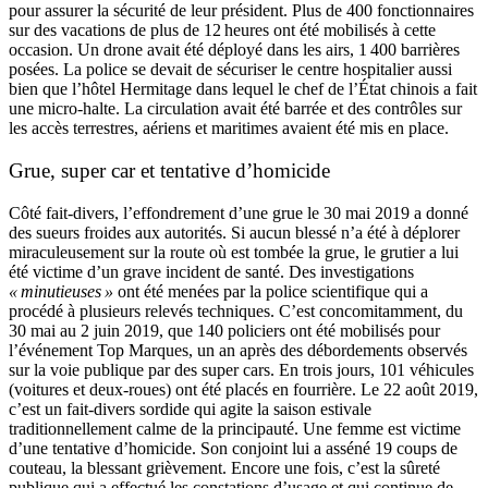
pour assurer la sécurité de leur président. Plus de 400 fonctionnaires
sur des vacations de plus de 12 heures ont été mobilisés à cette
occasion. Un drone avait été déployé dans les airs, 1 400 barrières
posées. La police se devait de sécuriser le centre hospitalier aussi
bien que l’hôtel Hermitage dans lequel le chef de l’État chinois a fait
une micro-halte. La circulation avait été barrée et des contrôles sur
les accès terrestres, aériens et maritimes avaient été mis en place.
Grue, super car et tentative d’homicide
Côté fait-divers, l’effondrement d’une grue le 30 mai 2019 a donné
des sueurs froides aux autorités. Si aucun blessé n’a été à déplorer
miraculeusement sur la route où est tombée la grue, le grutier a lui
été victime d’un grave incident de santé. Des investigations
« minutieuses »
ont été menées par la police scientifique qui a
procédé à plusieurs relevés techniques. C’est concomitamment, du
30 mai au 2 juin 2019, que 140 policiers ont été mobilisés pour
l’événement Top Marques, un an après des débordements observés
sur la voie publique par des super cars. En trois jours, 101 véhicules
(voitures et deux-roues) ont été placés en fourrière. Le 22 août 2019,
c’est un fait-divers sordide qui agite la saison estivale
traditionnellement calme de la principauté. Une femme est victime
d’une tentative d’homicide. Son conjoint lui a asséné 19 coups de
couteau, la blessant grièvement. Encore une fois, c’est la sûreté
publique qui a effectué les constations d’usage et qui continue de