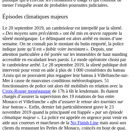
mener l’enquête avant de probables poursuites judiciaires.
Épisodes climatiques majeurs
Le 20 septembre 2019, un cambrioleur est interpellé par la sûreté.
« Des moyens sans précédents »
ont été mis en œuvre rapporte la
sûreté monégasque. Le délinquant est alors arrêté en moins d’une
semaine. On ne connaît pas le montant du butin emporté, la police
indique juste qu’il est
« faible voire inexistant »
. Depuis, une
attention particulière a été portée sur les immeubles de haut standing
accessible en escaladant leurs parois. Le mode opératoire choisi par
le cambrioleur arrêté. Le 28 septembre 2019, la sûreté publique doit
intervenir pour venir en aide à plus de 1 000 croisiéristes du bateau
Azura qui ne pouvaient plus regagner leur bateau à Villefranche-sur-
Mer à cause de mauvaises conditions météorologiques. 51
fonctionnaires de police ont alors été mobilisés en relation avec la
Croix-Rouge monégasque
de 17h à 6h le lendemain. Ils étaient
chargés d’assurer la supervision des 19 rotations de bus entre
Monaco et Villefranche
« afin d’assurer le retour des touristes sur
leur bateau »
. Enfin, dernier fait particulièrement grave le 23
novembre 2019 quand la principauté est frappée
« par un épisode
climatique majeur »
. La police est appelée en urgence pour venir en
aide aux coureurs et marcheurs de la
No Finish Line
mais aussi aux
clients du restaurant les Perles de Monaco, coincés en bout de quai.