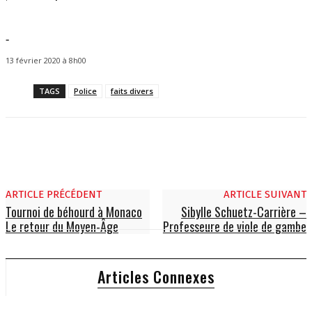
-
13 février 2020 à 8h00
TAGS
Police
faits divers
ARTICLE PRÉCÉDENT
ARTICLE SUIVANT
Tournoi de béhourd à Monaco
Sibylle Schuetz-Carrière –
Le retour du Moyen-Âge
Professeure de viole de gambe
Articles Connexes