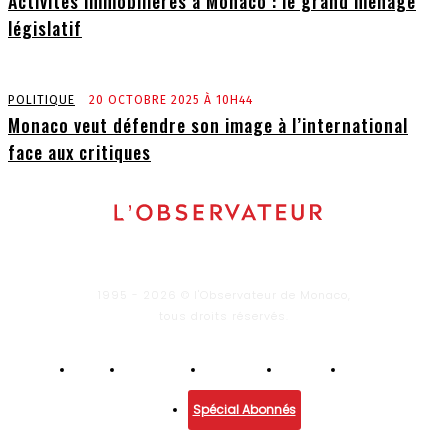
Activités immobilières à Monaco : le grand ménage
législatif
POLITIQUE
20 OCTOBRE 2025 À 10H44
Monaco veut défendre son image à l’international
face aux critiques
1995 - 2026 © l'Observateur de Monaco,
tous droits réservés.
Infos
Economie
Enquêtes
Culture
Lifestyle
Spécial Abonnés