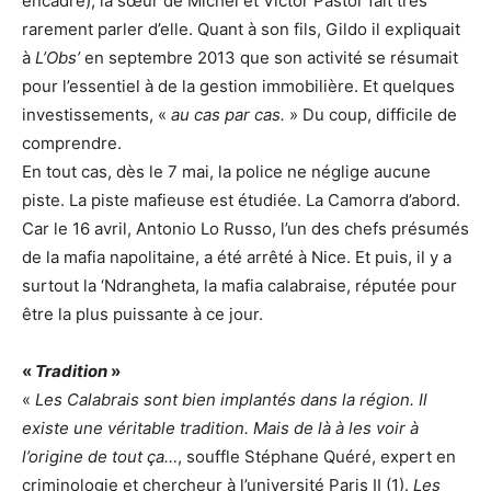
encadré), la sœur de Michel et Victor Pastor fait très
rarement parler d’elle. Quant à son fils, Gildo il expliquait
à
L’Obs’
en septembre 2013 que son activité se résumait
pour l’essentiel à de la gestion immobilière. Et quelques
investissements, «
au cas par cas.
» Du coup, difficile de
comprendre.
En tout cas, dès le 7 mai, la police ne néglige aucune
piste. La piste mafieuse est étudiée. La Camorra d’abord.
Car le 16 avril, Antonio Lo Russo, l’un des chefs présumés
de la mafia napolitaine, a été arrêté à Nice. Et puis, il y a
surtout la ‘Ndrangheta, la mafia calabraise, réputée pour
être la plus puissante à ce jour.
«
Tradition
»
«
Les Calabrais sont bien implantés dans la région. Il
existe une véritable tradition. Mais de là à les voir à
l’origine de tout ça…
, souffle Stéphane Quéré, expert en
criminologie et chercheur à l’université Paris II (1).
Les