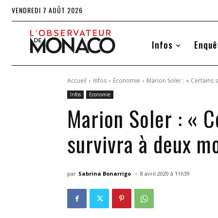
VENDREDI 7 AOÛT 2026
Infos
Enquê
Accueil
Infos
Economie
Marion Soler : « Certains 
Infos
Economie
Marion Soler : « C
survivra à deux mo
-
par
Sabrina Bonarrigo
8 avril 2020 à 11h39