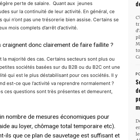
d
égère perte de salaire. Quant aux jeunes
udes sur la continuité de leur activité. En général, ce
C
 qui n’ont pas une trésorerie bien assise. Certains se
t
eux mois complets d’arrêt d’activité.
d
pl
M
craignent donc clairement de faire faillite ?
t
Ca
 la majorité des cas. Certains secteurs sont plus ou
s petites sociétés basées sur du B2B ou du B2C ont une
P
té qui est le plus déstabilisant pour ces sociétés. Il y
S
and est-ce que l’activité va reprendre normalement ?
d
es ces questions sont très présentes et demeurent,
p
m
ain nombre de mesures économiques pour
D
ide au loyer, chômage total temporaire etc).
en
l
ils que ce plan de sauvetage est suffisant et