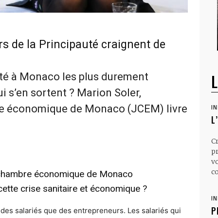
s de la Principauté craignent de
vité à Monaco les plus durement
L
i s’en sortent ? Marion Soler,
re économique de Monaco (JCEM) livre
I
L
C
p
v
co
 chambre économique de Monaco
 cette crise sanitaire et économique ?
I
P
es salariés que des entrepreneurs. Les salariés qui