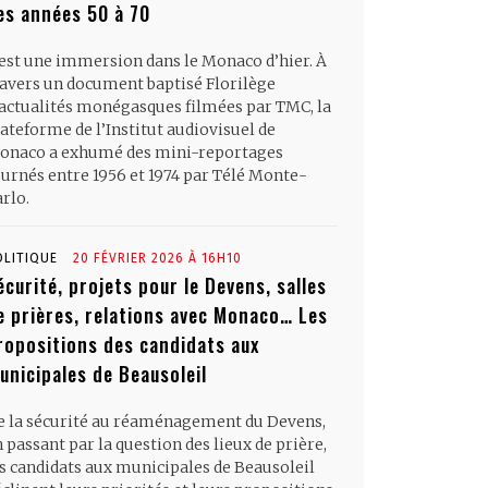
es années 50 à 70
’est une immersion dans le Monaco d’hier. À
ravers un document baptisé Florilège
’actualités monégasques filmées par TMC, la
ateforme de l’Institut audiovisuel de
onaco a exhumé des mini-reportages
ournés entre 1956 et 1974 par Télé Monte-
rlo.
OLITIQUE
20 FÉVRIER 2026 À 16H10
écurité, projets pour le Devens, salles
e prières, relations avec Monaco… Les
ropositions des candidats aux
unicipales de Beausoleil
e la sécurité au réaménagement du Devens,
 passant par la question des lieux de prière,
es candidats aux municipales de Beausoleil