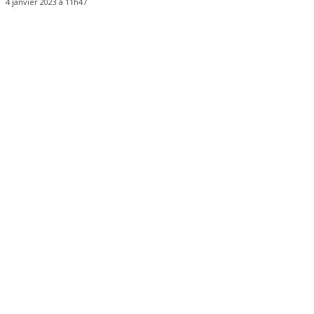
4 janvier 2023 à 11h47