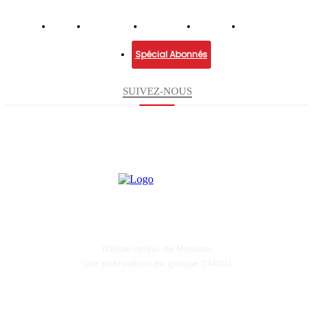
Infos
Economie
Enquêtes
Culture
Lifestyle
Spécial Abonnés
SUIVEZ-NOUS
l'Observateur de Monaco,
une publication du groupe CAROLI