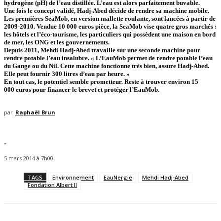
hydrogène (pH) de l’eau distillée. L’eau est alors parfaitement buvable.
Une fois le concept validé, Hadj-Abed décide de rendre sa machine mobile.
Les premières SeaMob, en version mallette roulante, sont lancées à partir de
2009-2010. Vendue 10 000 euros pièce, la SeaMob vise quatre gros marchés :
les hôtels et l’éco-tourisme, les particuliers qui possèdent une maison en bord
de mer, les ONG et les gouvernements.
Depuis 2011, Mehdi Hadj-Abed travaille sur une seconde machine pour
rendre potable l’eau insalubre. « L’EauMob permet de rendre potable l’eau
du Gange ou du Nil. Cette machine fonctionne très bien, assure Hadj-Abed.
Elle peut fournir 300 litres d’eau par heure. »
En tout cas, le potentiel semble prometteur. Reste à trouver environ 15
000 euros pour financer le brevet et protéger l’EauMob.
par
Raphaël Brun
-
5 mars 2014 à 7h00
TAGS
Environnement
EauNergie
Mehdi Hadj-Abed
Fondation Albert II