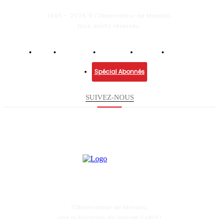
1995 - 2026 © l'Observateur de Monaco,
tous droits réservés.
Infos
Economie
Enquêtes
Culture
Lifestyle
Spécial Abonnés
SUIVEZ-NOUS
l'Observateur de Monaco,
une publication du groupe CAROLI