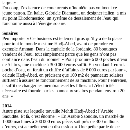
large. »
Du coup, l’existence de concurrents n’inquiète pas vraiment ce
jeune patron. En Italie, Gabriele Diamanti, un designer italien, a mis
au point Eliodomestico, un système de dessalement de l’eau qui
fonctionne aussi à l’énergie solaire.
Solaires
Peu importe. « Ce business est tellement gros qu’il y a de la place
pour tout le monde » estime Hadj-Abed, avant de prendre en
exemple Amman. Dans la capitale de la Jordanie, 80 boutiques
vendent de l’eau, tout simplement parce que les gens n’ont pas
confiance dans l’eau du robinet. « Pour produire 6 000 poches d’eau
de 5 litres, une machine à 300 000 euros suffit. En vendant 1 euro la
poche d’eau, on ferait un chiffre d’affaires de 6 000 euros par jour »,
calcule Hadj-Abed, en précisant que 100 m2 de panneaux solaires
suffisent à assurer le fonctionnement de sa machine. Pour l’entretien,
il suffit de changer les membranes et les filtres. « L’électricité
nécessaire est fournie par les panneaux solaires pendant environ 20
ans. »
2014
Autre piste sur laquelle travaille Mehdi Hadj-Abed : l’Arabie
Saoudite. Et là, c’est énorme : « En Arabie Saoudite, un marché de
1 000 machines à 300 000 euros pièce, soit près de 300 millions
d’euros, est actuellement en discussion. » Une petite partie de ce