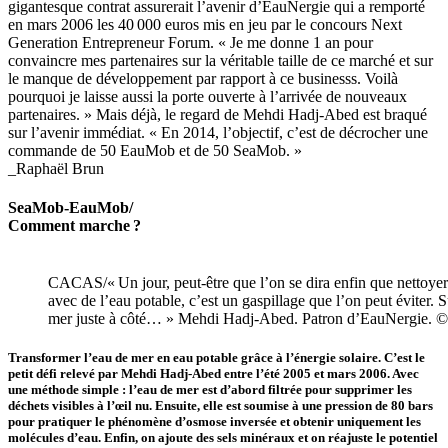
gigantesque contrat assurerait l’avenir d’EauNergie qui a remporté
en mars 2006 les 40 000 euros mis en jeu par le concours Next
Generation Entrepreneur Forum. « Je me donne 1 an pour
convaincre mes partenaires sur la véritable taille de ce marché et sur
le manque de développement par rapport à ce businesss. Voilà
pourquoi je laisse aussi la porte ouverte à l’arrivée de nouveaux
partenaires. » Mais déjà, le regard de Mehdi Hadj-Abed est braqué
sur l’avenir immédiat. « En 2014, l’objectif, c’est de décrocher une
commande de 50 EauMob et de 50 SeaMob. »
_Raphaël Brun
SeaMob-EauMob/
Comment marche ?
CACAS/« Un jour, peut-être que l’on se dira enfin que nettoyer 
avec de l’eau potable, c’est un gaspillage que l’on peut éviter. 
mer juste à côté… » Mehdi Hadj-Abed. Patron d’EauNergie. ©
Transformer l’eau de mer en eau potable grâce à l’énergie solaire. C’est le
petit défi relevé par Mehdi Hadj-Abed entre l’été 2005 et mars 2006. Avec
une méthode simple : l’eau de mer est d’abord filtrée pour supprimer les
déchets visibles à l’œil nu. Ensuite, elle est soumise à une pression de 80 bars
pour pratiquer le phénomène d’osmose inversée et obtenir uniquement les
molécules d’eau. Enfin, on ajoute des sels minéraux et on réajuste le potentiel