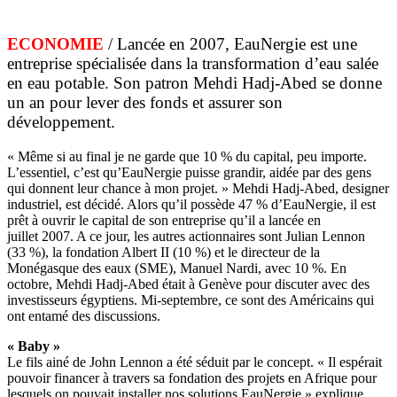
ECONOMIE
/ Lancée en 2007, EauNergie est une
entreprise spécialisée dans la transformation d’eau salée
en eau potable. Son patron Mehdi Hadj-Abed se donne
un an pour lever des fonds et assurer son
développement.
« Même si au final je ne garde que 10 % du capital, peu importe.
L’essentiel, c’est qu’EauNergie puisse grandir, aidée par des gens
qui donnent leur chance à mon projet. » Mehdi Hadj-Abed, designer
industriel, est décidé. Alors qu’il possède 47 % d’EauNergie, il est
prêt à ouvrir le capital de son entreprise qu’il a lancée en
juillet 2007. A ce jour, les autres actionnaires sont Julian Lennon
(33 %), la fondation Albert II (10 %) et le directeur de la
Monégasque des eaux (SME), Manuel Nardi, avec 10 %. En
octobre, Mehdi Hadj-Abed était à Genève pour discuter avec des
investisseurs égyptiens. Mi-septembre, ce sont des Américains qui
ont entamé des discussions.
« Baby »
Le fils ainé de John Lennon a été séduit par le concept. « Il espérait
pouvoir financer à travers sa fondation des projets en Afrique pour
lesquels on pouvait installer nos solutions EauNergie » explique