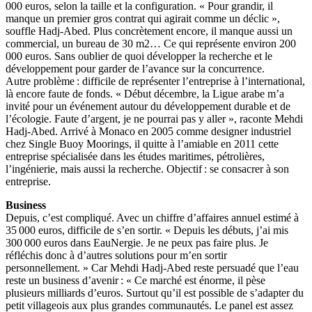
000 euros, selon la taille et la configuration. « Pour grandir, il
manque un premier gros contrat qui agirait comme un déclic »,
souffle Hadj-Abed. Plus concrètement encore, il manque aussi un
commercial, un bureau de 30 m2… Ce qui représente environ 200
000 euros. Sans oublier de quoi développer la recherche et le
développement pour garder de l’avance sur la concurrence.
Autre problème : difficile de représenter l’entreprise à l’international,
là encore faute de fonds. « Début décembre, la Ligue arabe m’a
invité pour un événement autour du développement durable et de
l’écologie. Faute d’argent, je ne pourrai pas y aller », raconte Mehdi
Hadj-Abed. Arrivé à Monaco en 2005 comme designer industriel
chez Single Buoy Moorings, il quitte à l’amiable en 2011 cette
entreprise spécialisée dans les études maritimes, pétrolières,
l’ingénierie, mais aussi la recherche. Objectif : se consacrer à son
entreprise.
Business
Depuis, c’est compliqué. Avec un chiffre d’affaires annuel estimé à
35 000 euros, difficile de s’en sortir. « Depuis les débuts, j’ai mis
300 000 euros dans EauNergie. Je ne peux pas faire plus. Je
réfléchis donc à d’autres solutions pour m’en sortir
personnellement. » Car Mehdi Hadj-Abed reste persuadé que l’eau
reste un business d’avenir : « Ce marché est énorme, il pèse
plusieurs milliards d’euros. Surtout qu’il est possible de s’adapter du
petit villageois aux plus grandes communautés. Le panel est assez