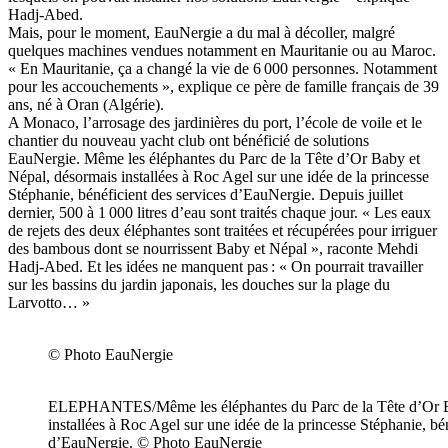
Hadj-Abed.
Mais, pour le moment, EauNergie a du mal à décoller, malgré
quelques machines vendues notamment en Mauritanie ou au Maroc.
« En Mauritanie, ça a changé la vie de 6 000 personnes. Notamment
pour les accouchements », explique ce père de famille français de 39
ans, né à Oran (Algérie).
A Monaco, l’arrosage des jardinières du port, l’école de voile et le
chantier du nouveau yacht club ont bénéficié de solutions
EauNergie. Même les éléphantes du Parc de la Tête d’Or Baby et
Népal, désormais installées à Roc Agel sur une idée de la princesse
Stéphanie, bénéficient des services d’EauNergie. Depuis juillet
dernier, 500 à 1 000 litres d’eau sont traités chaque jour. « Les eaux
de rejets des deux éléphantes sont traitées et récupérées pour irriguer
des bambous dont se nourrissent Baby et Népal », raconte Mehdi
Hadj-Abed. Et les idées ne manquent pas : « On pourrait travailler
sur les bassins du jardin japonais, les douches sur la plage du
Larvotto… »
© Photo EauNergie
ELEPHANTES/Même les éléphantes du Parc de la Tête d’Or B
installées à Roc Agel sur une idée de la princesse Stéphanie, bé
d’EauNergie. © Photo EauNergie