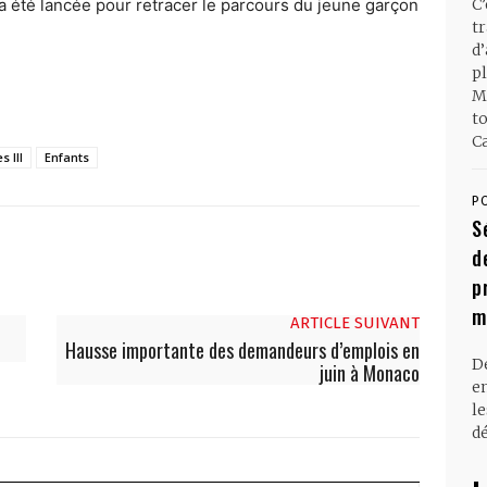
a été lancée pour retracer le parcours du jeune garçon
C
t
d
pl
M
t
Ca
s III
Enfants
P
S
d
p
m
ARTICLE SUIVANT
Hausse importante des demandeurs d’emplois en
D
juin à Monaco
en
l
dé