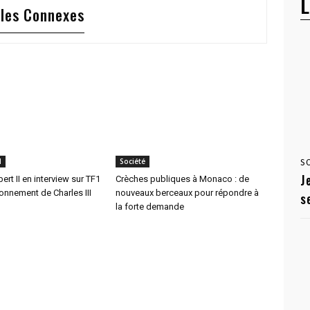
L
cles Connexes
l
Société
S
J
ert II en interview sur TF1
Crèches publiques à Monaco : de
onnement de Charles III
nouveaux berceaux pour répondre à
s
la forte demande