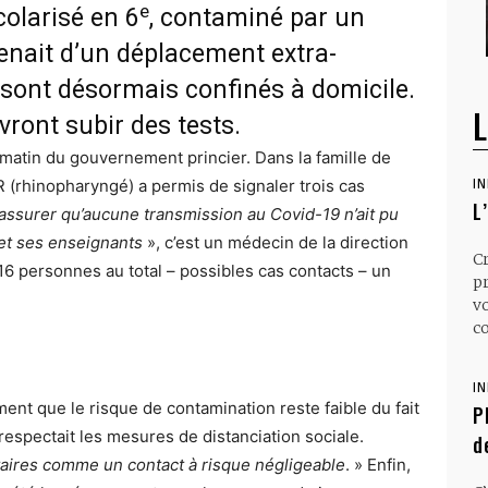
e
scolarisé en 6
, contaminé par un
enait d’un déplacement extra-
s sont désormais confinés à domicile.
L
vront subir des tests.
matin du gouvernement princier. Dans la famille de
R (rhinopharyngé) a permis de signaler trois cas
I
L
’assurer qu’aucune transmission au Covid-19 n’ait pu
 et ses enseignants
», c’est un médecin de la direction
C
 16 personnes au total – possibles cas contacts – un
p
v
co
I
ent que le risque de contamination reste faible du fait
P
respectait les mesures de distanciation sociale.
d
itaires comme un contact à risque négligeable
. » Enfin,