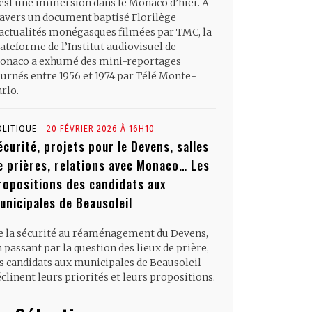
’est une immersion dans le Monaco d’hier. À
ravers un document baptisé Florilège
’actualités monégasques filmées par TMC, la
ateforme de l’Institut audiovisuel de
onaco a exhumé des mini-reportages
ournés entre 1956 et 1974 par Télé Monte-
rlo.
OLITIQUE
20 FÉVRIER 2026 À 16H10
écurité, projets pour le Devens, salles
e prières, relations avec Monaco… Les
ropositions des candidats aux
unicipales de Beausoleil
e la sécurité au réaménagement du Devens,
 passant par la question des lieux de prière,
es candidats aux municipales de Beausoleil
clinent leurs priorités et leurs propositions.