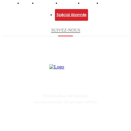
Infos
Economie
Enquêtes
Culture
Lifestyle
Spécial Abonnés
SUIVEZ-NOUS
l'Observateur de Monaco,
une publication du groupe CAROLI