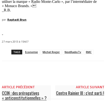
utiliser la marque « Radio Monte-Carlo », par l’intermédiaire de
« Monaco Brands. »
_R.B.
par
Raphaël Brun
-
27 mars 2013 à 15h07
TAGS
Economie
Michel Roger
NextRadioTv
RMC
ARTICLE PRÉCÉDENT
ARTICLE SUIVANT
CCIN : des prérogatives
Centre Rainier III : c’est parti !
« anticonstitutionnelles » ?