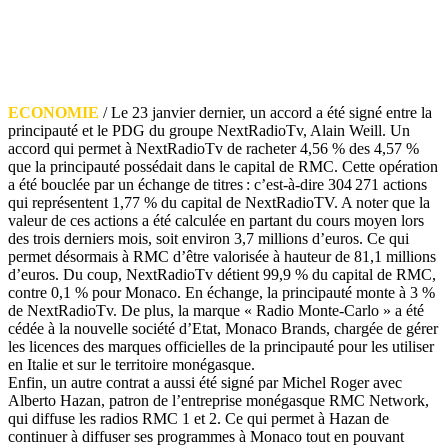
ECONOMIE
/ Le 23 janvier dernier, un accord a été signé entre la
principauté et le PDG du groupe NextRadioTv, Alain Weill. Un
accord qui permet à NextRadioTv de racheter 4,56 % des 4,57 %
que la principauté possédait dans le capital de RMC. Cette opération
a été bouclée par un échange de titres : c’est-à-dire 304 271 actions
qui
représentent 1,77 % du capital de NextRadioTV. A noter que la
valeur de ces actions a été calculée en partant du cours moyen lors
des trois derniers mois, soit environ 3,7 millions d’euros. Ce qui
permet désormais à RMC d’être valorisée à hauteur de 81,1 millions
d’euros. Du coup, NextRadioTv détient 99,9 % du capital de RMC,
contre 0,1 % pour Monaco. En échange, la principauté monte à 3 %
de NextRadioTv. De plus, la marque « Radio Monte-Carlo » a été
cédée à la nouvelle société d’Etat, Monaco Brands, chargée de gérer
les licences des marques officielles de la principauté pour les utiliser
en Italie et sur le territoire monégasque.
Enfin, un autre contrat a aussi été signé par Michel Roger avec
Alberto Hazan, patron de l’entreprise monégasque RMC Network,
qui diffuse les radios RMC 1 et 2. Ce qui permet à Hazan de
continuer à diffuser ses programmes à Monaco tout en pouvant