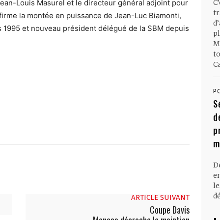
ean-Louis Masurel et le directeur général adjoint pour
C
t
nfirme la montée en puissance de Jean-Luc Biamonti,
d
is 1995 et nouveau président délégué de la SBM depuis
pl
M
t
Ca
P
S
d
p
m
D
en
l
dé
ARTICLE SUIVANT
Coupe Davis