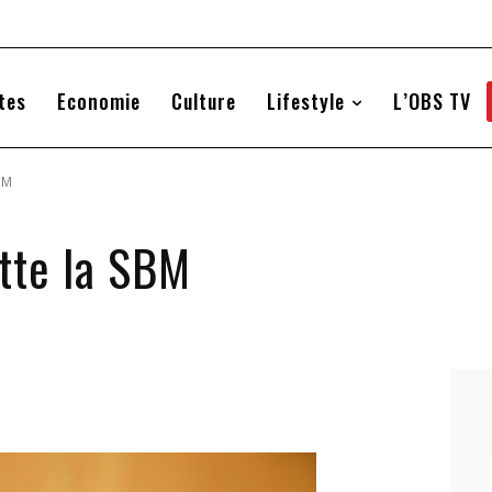
tes
Economie
Culture
Lifestyle
L’OBS TV
BM
itte la SBM