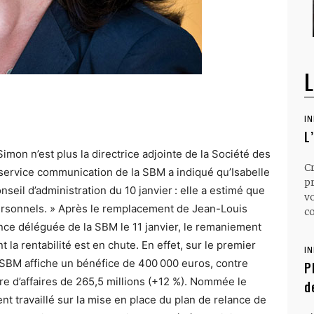
L
I
L
 Simon n’est plus la directrice adjointe de la Société des
C
 service communication de la SBM a indiqué qu’Isabelle
p
seil d’administration du 10 janvier : elle a estimé que
v
personnels. » Après le remplacement de Jean-Louis
co
nce déléguée de la SBM le 11 janvier, le remaniement
t la rentabilité est en chute. En effet, sur le premier
I
 SBM affiche un bénéfice de 400 000 euros, contre
P
ffre d’affaires de 265,5 millions (+12 %). Nommée le
d
 travaillé sur la mise en place du plan de relance de