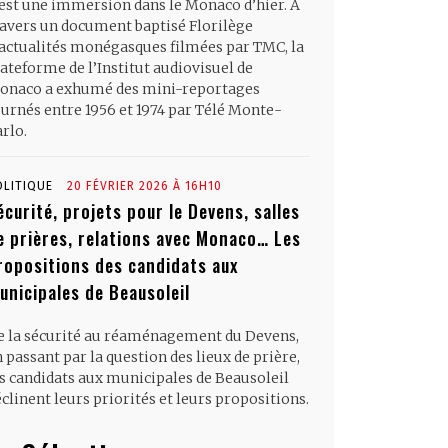
’est une immersion dans le Monaco d’hier. À
ravers un document baptisé Florilège
’actualités monégasques filmées par TMC, la
ateforme de l’Institut audiovisuel de
onaco a exhumé des mini-reportages
ournés entre 1956 et 1974 par Télé Monte-
rlo.
OLITIQUE
20 FÉVRIER 2026 À 16H10
écurité, projets pour le Devens, salles
e prières, relations avec Monaco… Les
ropositions des candidats aux
unicipales de Beausoleil
e la sécurité au réaménagement du Devens,
 passant par la question des lieux de prière,
es candidats aux municipales de Beausoleil
clinent leurs priorités et leurs propositions.