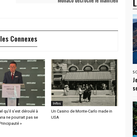
L
Monaco décroche le maintien
cles Connexes
S
J
s
Infos
l qu’il s’est déroulé à
Un Casino de Monte-Carlo made in
na ne pourrait pas se
USA
Principauté »