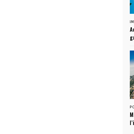
I
A
g
P
M
l