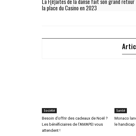
La F(ê)aites de la danse fait son grand retour
la place du Casino en 2023
Arti
Société
Santé
Besoin d’offrir des cadeaux de Noël ?
Monaco lanc
Les bénéficiaires de l’AMAPEI vous
le handicap
attendent !