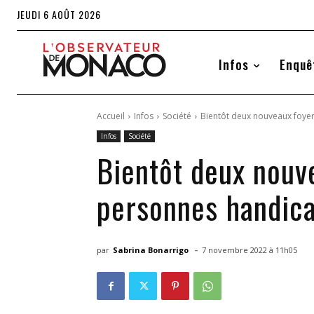
JEUDI 6 AOÛT 2026
Infos
Enquê
Accueil
Infos
Société
Bientôt deux nouveaux foyer
Infos
Société
Bientôt deux nouv
personnes handic
-
par
Sabrina Bonarrigo
7 novembre 2022 à 11h05