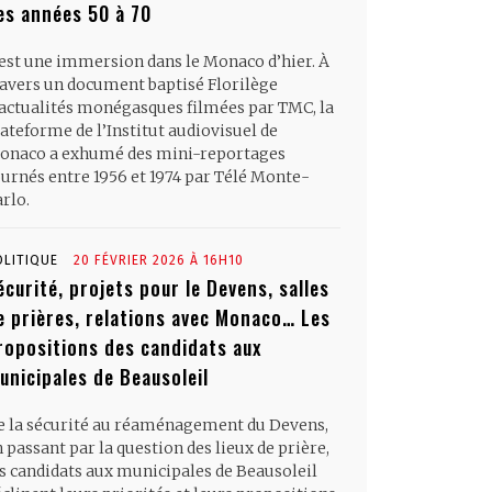
es années 50 à 70
’est une immersion dans le Monaco d’hier. À
ravers un document baptisé Florilège
’actualités monégasques filmées par TMC, la
ateforme de l’Institut audiovisuel de
onaco a exhumé des mini-reportages
ournés entre 1956 et 1974 par Télé Monte-
rlo.
OLITIQUE
20 FÉVRIER 2026 À 16H10
écurité, projets pour le Devens, salles
e prières, relations avec Monaco… Les
ropositions des candidats aux
unicipales de Beausoleil
e la sécurité au réaménagement du Devens,
 passant par la question des lieux de prière,
es candidats aux municipales de Beausoleil