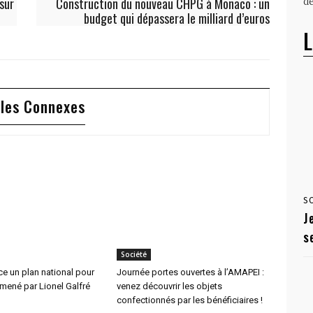
 sur
Construction du nouveau CHPG à Monaco : un
dé
budget qui dépassera le milliard d’euros
L
cles Connexes
S
J
s
Société
e un plan national pour
Journée portes ouvertes à l’AMAPEI :
 mené par Lionel Galfré
venez découvrir les objets
confectionnés par les bénéficiaires !