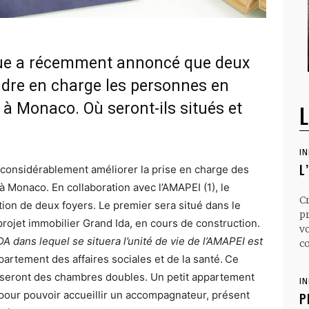
e a récemment annoncé que deux
ndre en charge les personnes en
à Monaco. Où seront-ils situés et
L
I
L
 considérablement améliorer la prise en charge des
 Monaco. En collaboration avec l’AMAPEI (1), le
C
on de deux foyers. Le premier sera situé dans le
p
projet immobilier Grand Ida, en cours de construction.
v
DA dans lequel se situera l’unité de vie de l’AMAPEI est
co
artement des affaires sociales et de la santé.
Ce
 seront des chambres doubles. Un petit appartement
I
 pour pouvoir accueillir un accompagnateur, présent
P