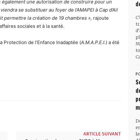
 également une autorisation de construire pour un
d
i viendra se substituer au foyer de l’AMAPEI à Cap d’Ail
C
ait permettre la création de 19 chambres »,
rajoute
t
faires sociales et à la santé.
d
pl
la Protection de l’Enfance Inadaptée (
A.M.A.P.E.I.
) a été
M
t
Ca
P
S
d
p
m
D
en
ARTICLE SUIVANT
l