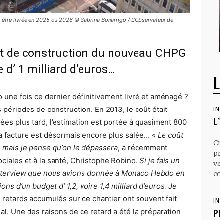
 être livrée en 2025 ou 2026 © Sabrina Bonarrigo / L'Observateur de
oût de construction du nouveau CHPG
d’ 1 milliard d’euros…
L
 une fois ce dernier définitivement livré et aménagé ?
 périodes de construction. En 2013, le coût était
I
L
ées plus tard, l’estimation est portée à quasiment 800
 La facture est désormais encore plus salée…
« Le coût
C
s, mais je pense qu’on le dépassera
, a récemment
p
sociales et à la santé, Christophe Robino.
Si je fais un
v
 interview que nous avions donnée à Monaco Hebdo en
co
s d’un budget d’ 1,2, voire 1,4 milliard d’euros. Je
 retards accumulés sur ce chantier ont souvent fait
I
al. Une des raisons de ce retard a été la préparation
P