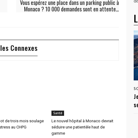
dé
Vous espérez une place dans un parking public à
Monaco ? 10 000 demandes sont en attente…
L
cles Connexes
S
J
s
Santé
iot de trois mois soulage
Le nouvel hôpital à Monaco devrait
 stress au CHPG
séduire une patientèle haut de
gamme