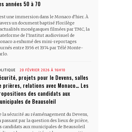
es années 50 à 70
’est une immersion dans le Monaco d’hier. À
ravers un document baptisé Florilège
’actualités monégasques filmées par TMC, la
ateforme de l’Institut audiovisuel de
onaco a exhumé des mini-reportages
ournés entre 1956 et 1974 par Télé Monte-
rlo.
OLITIQUE
20 FÉVRIER 2026 À 16H10
écurité, projets pour le Devens, salles
e prières, relations avec Monaco… Les
ropositions des candidats aux
unicipales de Beausoleil
e la sécurité au réaménagement du Devens,
 passant par la question des lieux de prière,
es candidats aux municipales de Beausoleil