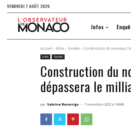
VENDREDI 7 AOÛT 2026
Infos
Enquê
Accueil
Infos
Société
Construction du nouveau CHP
Infos
Société
Construction du n
dépassera le milli
-
par
Sabrina Bonarrigo
7 novembre 2022 à 14h08