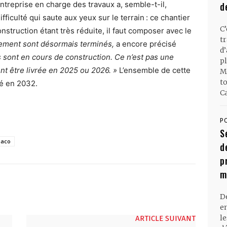
entreprise en charge des travaux a, semble-t-il,
d
ficulté qui saute aux yeux sur le terrain : ce chantier
C
struction étant très réduite, il faut composer avec le
t
sement sont désormais terminés,
a encore précisé
d
 sont en cours de construction. Ce n’est pas une
pl
nt être livrée en 2025 ou 2026. »
L’ensemble de cette
M
t
ré en 2032.
Ca
P
S
naco
d
p
m
D
en
l
ARTICLE SUIVANT