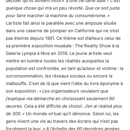
décider qu’ils doivent mourir à une certaine date ? C’est
quelque chose qui m’a un peu révolté. Que ce soit juste
pour faire marcher la machine du consumérisme. »
L’artiste fait ainsi le parallèle avec une ampoule située
dans une caserne de pompier en Californie qui ne s’est
pas éteinte depuis 1901. Ce thème est d’ailleurs celui de
sa première exposition muséale : The Reality Show à la
Galerie Lympia à Nice en 2018. Le jeune artiste veut
mettre en lumière toutes les réalités auxquelles la
population est confrontée, en tant qu’acteur et victime : la
surconsommation, les réseaux sociaux ou encore la
malbouffe. C’est de là que vient l’idée du livre éponyme à
son exposition :
« Les organisateurs voulaient que
j’explique ma démarche en choisissant seulement 80
œuvres. Cela a été difficile de choisir. J’en ai réalisé plus
de 300. »
Un monde virtuel qu’il dénonce. Selon lui, les
gens vivent une vie au travers des écrans qui n’est pas
forcément la leur.
« A l’échelle des 60 dernières années,