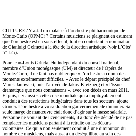
CULTURE / Y a-t-il un malaise à l’orchestre philharmonique de
Monte-Carlo (OPMC) ? Certains musiciens se plaignent en estimant
que l’orchestre est en sous-effectif, tout en contestant la nomination
de Gianluigi Gelmetti à la tête de la direction artistique (voir L’Obs’
n° 125).
Pour Jean-Louis Grinda, élu indépendant du conseil national,
membre d’Union monégasque (UM) et directeur de l’Opéra de
Monte-Carlo, il ne faut pas oublier que « l’orchestre a connu des
moments extrêmement difficiles. » Avec le départ précipité du chef
Marek Janowski, puis l’arrivée de Jakov Kreizberg et « l’issue
dramatique que nous connaissons », avec son décès en mars 2011.
Et puis, il y aussi « cette crise mondiale qui a impitoyablement
conduit à
des restrictions budgétaires dans tous les secteurs, ajoute
Grinda. L’orchestre a vu sa dotation gouvernementale diminuer. Sa
seule marge de manœuvre était donc d’agir sur la masse salariale.
Personne ne voulant de licenciements, il a donc été décidé de ne pas
remplacer les musiciens partant à la retraite ou les départs
volontaires. Ce qui a non seulement conduit à une diminution du
nombre de musiciens, mais aussi à un déséquilibre au sein des