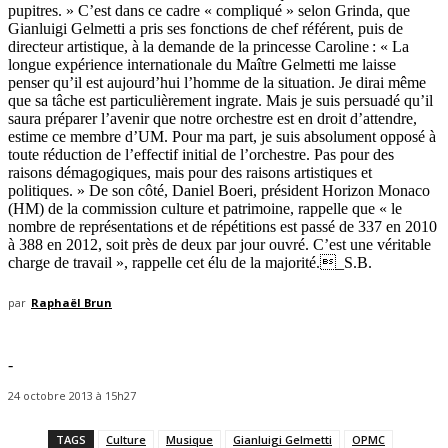
pupitres. » C’est dans ce cadre « compliqué » selon Grinda, que
Gianluigi Gelmetti a pris ses fonctions de chef référent, puis de
directeur artistique, à la demande de la princesse Caroline : « La
longue expérience internationale du Maître Gelmetti me laisse
penser qu’il est aujourd’hui l’homme de la situation. Je dirai même
que sa tâche est particulièrement ingrate. Mais je suis persuadé qu’il
saura préparer l’avenir que notre orchestre est en droit d’attendre,
estime ce membre d’UM. Pour ma part, je suis absolument opposé à
toute réduction de l’effectif initial de l’orchestre. Pas pour des
raisons démagogiques, mais pour des raisons artistiques et
politiques. » De son côté, Daniel Boeri, président Horizon Monaco
(HM) de la commission culture et patrimoine, rappelle que « le
nombre de représentations et de répétitions est passé de 337 en 2010
à 388 en 2012, soit près de deux par jour ouvré. C’est une véritable
charge de travail », rappelle cet élu de la majorité._S.B.
par
Raphaël Brun
-
24 octobre 2013 à 15h27
TAGS
Culture
Musique
Gianluigi Gelmetti
OPMC