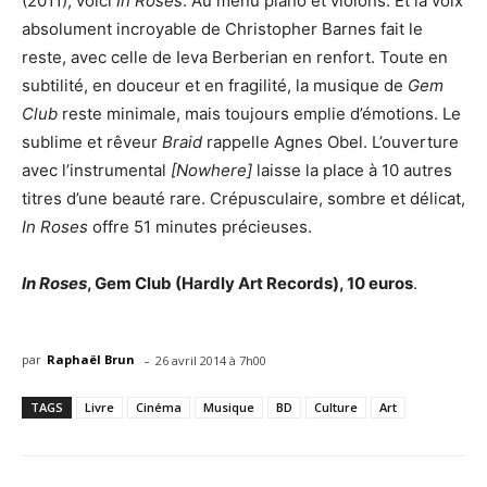
(2011), voici
In Roses
. Au menu piano et violons. Et la voix
absolument incroyable de Christopher Barnes fait le
reste, avec celle de Ieva Berberian en renfort. Toute en
subtilité, en douceur et en fragilité, la musique de
Gem
Club
reste minimale, mais toujours emplie d’émotions. Le
sublime et rêveur
Braid
rappelle Agnes Obel. L’ouverture
avec l’instrumental
[Nowhere]
laisse la place à 10 autres
titres d’une beauté rare. Crépusculaire, sombre et délicat,
In Roses
offre 51 minutes précieuses.
In Roses
, Gem Club (Hardly Art Records), 10 euros
.
-
par
Raphaël Brun
26 avril 2014 à 7h00
TAGS
Livre
Cinéma
Musique
BD
Culture
Art