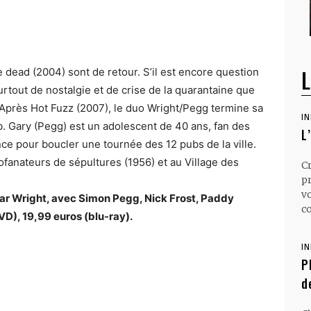
L
 dead (2004) sont de retour. S’il est encore question
urtout de nostalgie et de crise de la quarantaine que
. Après Hot Fuzz (2007), le duo Wright/Pegg termine sa
I
b. Gary (Pegg) est un adolescent de 40 ans, fan des
L
nce pour boucler une tournée des 12 pubs de la ville.
rofanateurs de sépultures (1956) et au Village des
C
p
v
gar Wright, avec Simon Pegg, Nick Frost, Paddy
co
VD), 19,99 euros (blu-ray).
I
P
d