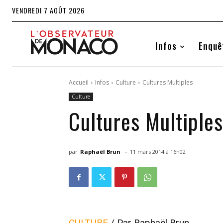
VENDREDI 7 AOÛT 2026
Infos
Enquê
Accueil
Infos
Culture
Cultures Multiples
Culture
Cultures Multiples
-
par
Raphaël Brun
11 mars 2014 à 16h02
CULTURE
/ Par Raphaël Brun