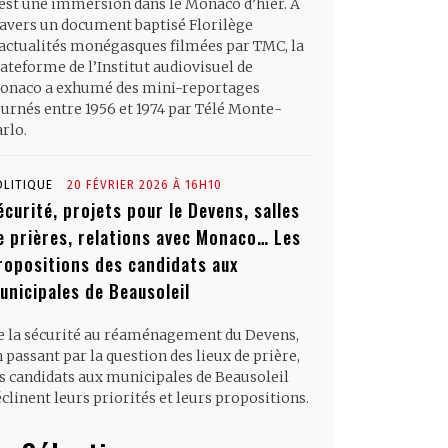
’est une immersion dans le Monaco d’hier. À
ravers un document baptisé Florilège
’actualités monégasques filmées par TMC, la
ateforme de l’Institut audiovisuel de
onaco a exhumé des mini-reportages
ournés entre 1956 et 1974 par Télé Monte-
rlo.
OLITIQUE
20 FÉVRIER 2026 À 16H10
écurité, projets pour le Devens, salles
e prières, relations avec Monaco… Les
ropositions des candidats aux
unicipales de Beausoleil
e la sécurité au réaménagement du Devens,
 passant par la question des lieux de prière,
es candidats aux municipales de Beausoleil
clinent leurs priorités et leurs propositions.