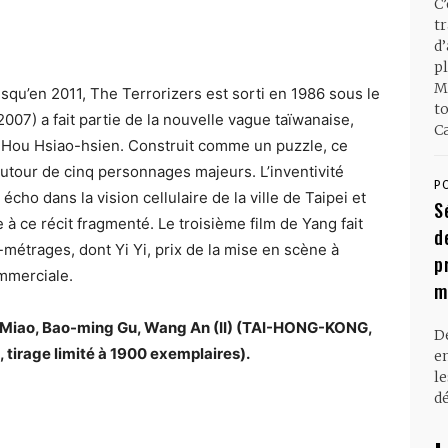
C
t
d
pl
M
squ’en 2011, The Terrorizers est sorti en 1986 sous le
t
007) a fait partie de la nouvelle vague taïwanaise,
Ca
 Hou Hsiao-hsien. Construit comme un puzzle, ce
utour de cinq personnages majeurs. L’inventivité
P
 écho dans la vision cellulaire de la ville de Taipei et
S
 à ce récit fragmenté. Le troisième film de Yang fait
d
métrages, dont Yi Yi, prix de la mise en scène à
p
mmerciale.
m
 Miao, Bao-ming Gu, Wang An (II) (TAI-HONG-KONG,
D
tirage limité à 1900 exemplaires).
en
l
dé