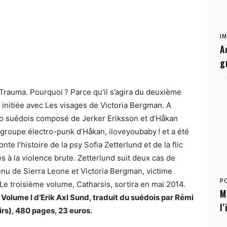
I
A
g
 Trauma. Pourquoi ? Parce qu’il s’agira du deuxième
 initiée avec Les visages de Victoria Bergman. A
 duo suédois composé de Jerker Eriksson et d’Håkan
 groupe électro-punk d’Håkan, iloveyoubaby ! et a été
te l’histoire de la psy Sofia Zetterlund et de la flic
à la violence brute. Zetterlund suit deux cas de
venu de Sierra Leone et Victoria Bergman, victime
P
Le troisième volume, Catharsis, sortira en mai 2014.
M
Volume I d’Erik Axl Sund, traduit du suédois par Rémi
l
rs), 480 pages, 23 euros.