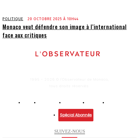
POLITIQUE
20 OCTOBRE 2025 À 10H44
Monaco veut défendre son image à l’international
face aux critiques
1995 - 2026 © l'Observateur de Monaco,
tous droits réservés.
Infos
Economie
Enquêtes
Culture
Lifestyle
Spécial Abonnés
SUIVEZ-NOUS