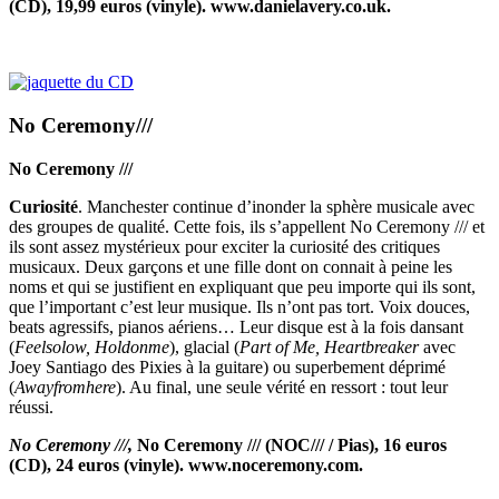
(CD), 19,99 euros (vinyle). www.danielavery.co.uk.
No Ceremony///
No Ceremony ///
Curiosité
. Manchester continue d’inonder la sphère musicale avec
des groupes de qualité. Cette fois, ils s’appellent No Ceremony /// et
ils sont assez mystérieux pour exciter la curiosité des critiques
musicaux. Deux garçons et une fille dont on connait à peine les
noms et qui se justifient en expliquant que peu importe qui ils sont,
que l’important c’est leur musique. Ils n’ont pas tort. Voix douces,
beats agressifs, pianos aériens… Leur disque est à la fois dansant
(
Feelsolow, Holdonme
), glacial (
Part of Me, Heartbreaker
avec
Joey Santiago des Pixies à la guitare) ou superbement déprimé
(
Awayfromhere
). Au final, une seule vérité en ressort : tout leur
réussi.
No Ceremony ///,
No Ceremony /// (NOC/// / Pias), 16 euros
(CD), 24 euros (vinyle). www.noceremony.com.