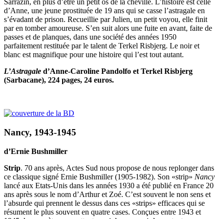
Sarrazin, en plus d’être un petit os de la cheville. L’histoire est celle
d’Anne, une jeune prostituée de 19 ans qui se casse l’astragale en
s’évadant de prison. Recueillie par Julien, un petit voyou, elle finit
par en tomber amoureuse. S’en suit alors une fuite en avant, faite de
passes et de planques, dans une société des années 1950
parfaitement restituée par le talent de Terkel Risbjerg. Le noir et
blanc est magnifique pour une histoire qui l’est tout autant.
L’Astragale
d’Anne-Caroline Pandolfo et Terkel Risbjerg
(Sarbacane), 224 pages, 24 euros.
Nancy,
1943-1945
d’Ernie Bushmiller
Strip
. 70 ans après, Actes Sud nous propose de nous replonger dans
ce classique signé Ernie Bushmiller (1905-1982). Son «strip»
Nancy
lancé aux Etats-Unis dans les années 1930 a été publié en France 20
ans après sous le nom d’Arthur et Zoé. C’est souvent le non sens et
l’absurde qui prennent le dessus dans ces «strips» efficaces qui se
résument le plus souvent en quatre cases. Conçues entre 1943 et