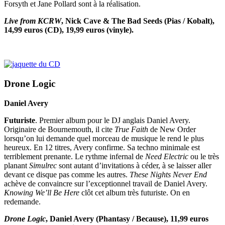
Forsyth et Jane Pollard sont à la réalisation.
Live from KCRW
, Nick Cave & The Bad Seeds (Pias / Kobalt),
14,99 euros (CD), 19,99 euros (vinyle).
Drone Logic
Daniel Avery
Futuriste
. Premier album pour le DJ anglais Daniel Avery.
Originaire de Bournemouth, il cite
True Faith
de New Order
lorsqu’on lui demande quel morceau de musique le rend le plus
heureux. En 12 titres, Avery confirme. Sa techno minimale est
terriblement prenante. Le rythme infernal de
Need Electric
ou le très
planant
Simulrec
sont autant d’invitations à céder, à se laisser aller
devant ce disque pas comme les autres.
These Nights Never End
achève de convaincre sur l’exceptionnel travail de Daniel Avery.
Knowing We’ll Be Here
clôt cet album très futuriste. On en
redemande.
Drone Logic
, Daniel Avery (Phantasy / Because), 11,99 euros