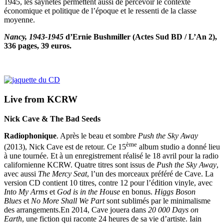
1945, les saynètes permettent aussi de percevoir le contexte
économique et politique de l’époque et le ressenti de la classe
moyenne.
Nancy, 1943-1945
d’Ernie Bushmiller (Actes Sud BD / L’An 2),
336 pages, 39 euros.
Live from KCRW
Nick Cave & The Bad Seeds
Radiophonique
. Après le beau et sombre
Push the Sky Away
ème
(2013), Nick Cave est de retour. Ce 15
album studio a donné lieu
à une tournée. Et à un enregistrement réalisé le 18 avril pour la radio
californienne KCRW. Quatre titres sont issus de
Push the Sky Away
,
avec aussi
The Mercy Seat
, l’un des morceaux préféré de Cave. La
version CD contient 10 titres, contre 12 pour l’édition vinyle, avec
Into My Arms
et
God is in the House
en bonus.
Higgs Boson
Blues
et
No More Shall We Part
sont sublimés par le minimalisme
des arrangements.En 2014, Cave jouera dans
20 000 Days on
Earth
, une fiction qui raconte 24 heures de sa vie d’artiste. Iain