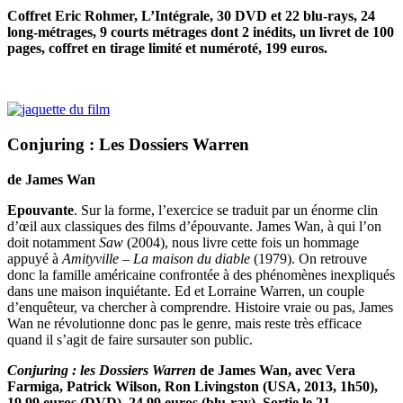
Coffret Eric Rohmer, L’Intégrale, 30 DVD et 22 blu-rays, 24
long-métrages, 9 courts métrages dont 2 inédits, un livret de 100
pages, coffret en tirage limité et numéroté, 199 euros.
Conjuring : Les Dossiers Warren
de James Wan
Epouvante
. Sur la forme, l’exercice se traduit par un énorme clin
d’œil aux classiques des films d’épouvante. James Wan, à qui l’on
doit notamment
Saw
(2004), nous livre cette fois un hommage
appuyé à
Amityville – La maison du diable
(1979). On retrouve
donc la famille américaine confrontée à des phénomènes inexpliqués
dans une maison inquiétante. Ed et Lorraine Warren, un couple
d’enquêteur, va chercher à comprendre. Histoire vraie ou pas, James
Wan ne révolutionne donc pas le genre, mais reste très efficace
quand il s’agit de faire sursauter son public.
Conjuring : les Dossiers Warren
de James Wan, avec Vera
Farmiga, Patrick Wilson, Ron Livingston (USA, 2013, 1h50),
19,99 euros (DVD), 24,99 euros (blu-ray). Sortie le 21