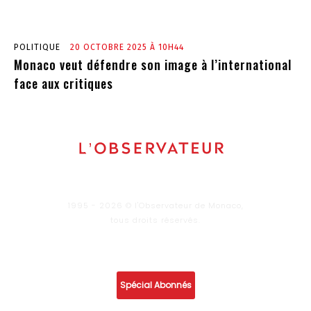
POLITIQUE
20 OCTOBRE 2025 À 10H44
Monaco veut défendre son image à l’international
face aux critiques
1995 - 2026 © l'Observateur de Monaco,
tous droits réservés.
Infos
Economie
Enquêtes
Culture
Lifestyle
Spécial Abonnés