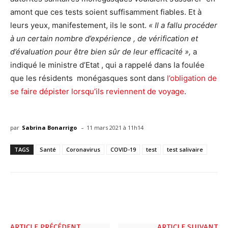
amont que ces tests soient suffisamment fiables. Et à
leurs yeux, manifestement, ils le sont.
« Il a fallu procéder
à un certain nombre d’expérience , de vérification et
d’évaluation pour être bien sûr de leur efficacité »,
a
indiqué le ministre d’Etat , qui a rappelé dans la foulée
que les résidents monégasques sont dans
l’obligation de
se faire dépister lorsqu’ils reviennent de voyage
.
-
par
Sabrina Bonarrigo
11 mars 2021 à 11h14
TAGS
Santé
Coronavirus
COVID-19
test
test salivaire
ARTICLE PRÉCÉDENT
ARTICLE SUIVANT