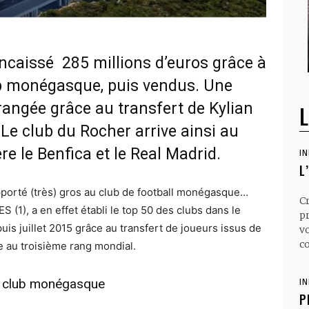
ncaissé 285 millions d’euros grâce à
b monégasque, puis vendus. Une
angée grâce au transfert de Kylian
L
Le club du Rocher arrive ainsi au
e le Benfica et le Real Madrid.
I
L
pporté (très) gros au club de football monégasque…
C
S (1), a en effet établi le top 50 des clubs dans le
p
is juillet 2015 grâce au transfert de joueurs issus de
v
co
e au troisième rang mondial.
le club monégasque
I
P