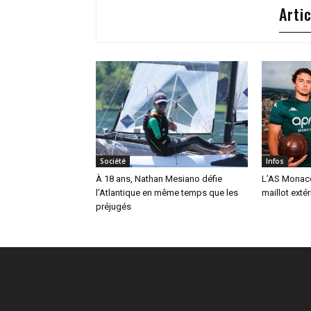
Arti
Société
Infos
À 18 ans, Nathan Mesiano défie
L’AS Monaco
l’Atlantique en même temps que les
maillot extér
préjugés