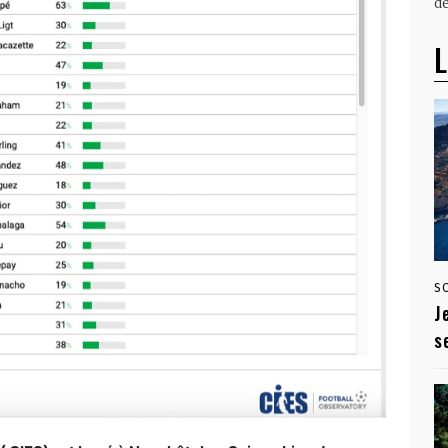
dé
L
S
J
s