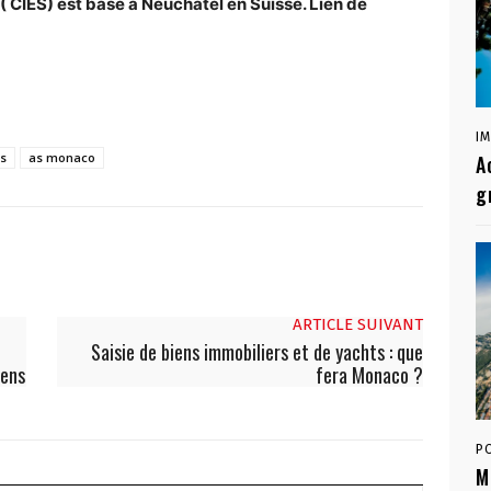
 ( CIES) est basé à Neuchâtel en Suisse. Lien de
I
ss
as monaco
A
g
ARTICLE SUIVANT
Saisie de biens immobiliers et de yachts : que
iens
fera Monaco ?
P
M