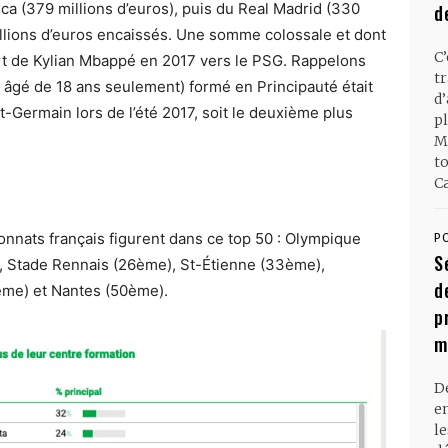
ica (379 millions d’euros), puis du Real Madrid (330
d
illions d’euros encaissés. Une somme colossale et dont
C
ert de Kylian Mbappé en 2017 vers le PSG. Rappelons
t
s âgé de 18 ans seulement) formé en Principauté était
d
nt-Germain lors de l’été 2017, soit le deuxième plus
pl
M
t
Ca
onnats français figurent dans ce top 50 : Olympique
P
S
, Stade Rennais (26ème), St-Étienne (33ème),
d
ème) et Nantes (50ème).
p
m
D
en
l