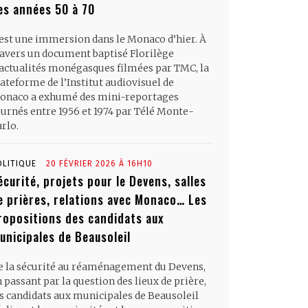
es années 50 à 70
’est une immersion dans le Monaco d’hier. À
ravers un document baptisé Florilège
’actualités monégasques filmées par TMC, la
ateforme de l’Institut audiovisuel de
onaco a exhumé des mini-reportages
ournés entre 1956 et 1974 par Télé Monte-
rlo.
OLITIQUE
20 FÉVRIER 2026 À 16H10
écurité, projets pour le Devens, salles
e prières, relations avec Monaco… Les
ropositions des candidats aux
unicipales de Beausoleil
e la sécurité au réaménagement du Devens,
 passant par la question des lieux de prière,
es candidats aux municipales de Beausoleil