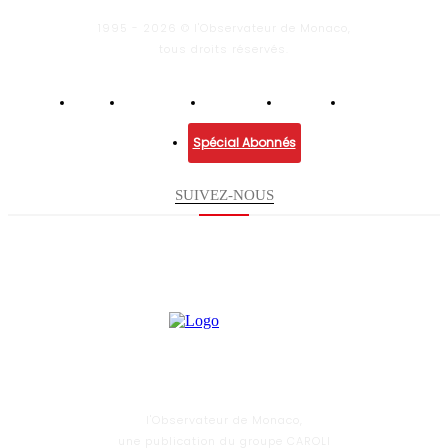
1995 - 2026 © l'Observateur de Monaco,
tous droits réservés.
Infos
Economie
Enquêtes
Culture
Lifestyle
Spécial Abonnés
SUIVEZ-NOUS
l'Observateur de Monaco,
une publication du groupe CAROLI