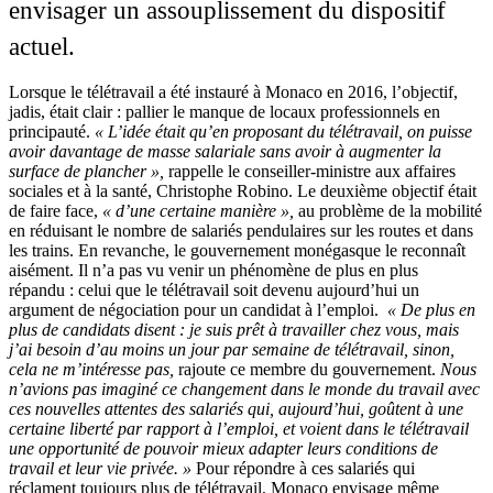
envisager un assouplissement du dispositif
actuel.
Lorsque le télétravail a été instauré à Monaco en 2016, l’objectif,
jadis, était clair : pallier le manque de locaux professionnels en
principauté.
« L’idée était qu’en proposant du télétravail, on puisse
avoir davantage de masse salariale sans avoir à augmenter la
surface de plancher »,
rappelle le conseiller-ministre aux affaires
sociales et à la santé, Christophe Robino. Le deuxième objectif était
de faire face,
« d’une certaine manière »,
au problème de la mobilité
en réduisant le nombre de salariés pendulaires sur les routes et dans
les trains. En revanche, le gouvernement monégasque le reconnaît
aisément. Il n’a pas vu venir un phénomène de plus en plus
répandu : celui que le télétravail soit devenu aujourd’hui un
argument de négociation pour un candidat à l’emploi.
« De plus en
plus de candidats disent : je suis prêt à travailler chez vous, mais
j’ai besoin d’au moins un jour par semaine de télétravail, sinon,
cela ne m’intéresse pas,
rajoute ce membre du gouvernement.
Nous
n’avions pas imaginé ce changement dans le monde du travail avec
ces nouvelles attentes des salariés qui, aujourd’hui, goûtent à une
certaine liberté par rapport à l’emploi, et voient dans le télétravail
une opportunité de pouvoir mieux adapter leurs conditions de
travail et leur vie privée. »
Pour répondre à ces salariés qui
réclament toujours plus de télétravail, Monaco envisage même