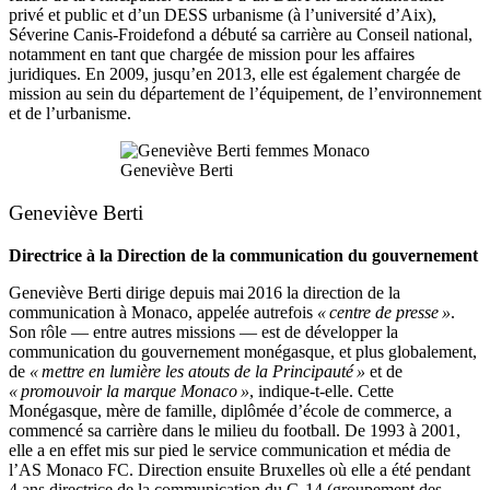
privé et public et d’un DESS urbanisme (à l’université d’Aix),
Séverine Canis-Froidefond a débuté sa carrière au Conseil national,
notamment en tant que chargée de mission pour les affaires
juridiques. En 2009, jusqu’en 2013, elle est également chargée de
mission au sein du département de l’équipement, de l’environnement
et de l’urbanisme.
Geneviève Berti
Geneviève Berti
Directrice à la Direction de la communication du gouvernement
Geneviève Berti dirige depuis mai 2016 la direction de la
communication à Monaco, appelée autrefois
« centre de presse »
.
Son rôle — entre autres missions — est de développer la
communication du gouvernement monégasque, et plus globalement,
de
« mettre en lumière les atouts de la Principauté »
et de
« promouvoir la marque Monaco »
, indique-t-elle. Cette
Monégasque, mère de famille, diplômée d’école de commerce, a
commencé sa carrière dans le milieu du football. De 1993 à 2001,
elle a en effet mis sur pied le service communication et média de
l’AS Monaco FC. Direction ensuite Bruxelles où elle a été pendant
4 ans directrice de la communication du G-14 (groupement des