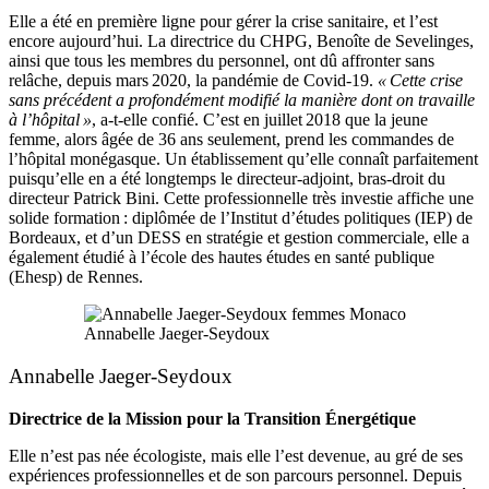
Elle a été en première ligne pour gérer la crise sanitaire, et l’est
encore aujourd’hui. La directrice du CHPG, Benoîte de Sevelinges,
ainsi que tous les membres du personnel, ont dû affronter sans
relâche, depuis mars 2020, la pandémie de Covid-19.
« Cette crise
sans précédent a profondément modifié la manière dont on travaille
à l’hôpital »
, a-t-elle confié. C’est en juillet 2018 que la jeune
femme, alors âgée de 36 ans seulement, prend les commandes de
l’hôpital monégasque. Un établissement qu’elle connaît parfaitement
puisqu’elle en a été longtemps le directeur-adjoint, bras-droit du
directeur Patrick Bini. Cette professionnelle très investie affiche une
solide formation : diplômée de l’Institut d’études politiques (IEP) de
Bordeaux, et d’un DESS en stratégie et gestion commerciale, elle a
également étudié à l’école des hautes études en santé publique
(Ehesp) de Rennes.
Annabelle Jaeger-Seydoux
Annabelle Jaeger-Seydoux
Directrice de la Mission pour la Transition Énergétique
Elle n’est pas née écologiste, mais elle l’est devenue, au gré de ses
expériences professionnelles et de son parcours personnel. Depuis