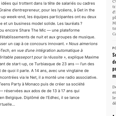
C
s idées qui trottent dans la tête de salariés ou cadres
t
 Graine d’entrepreneur, pour les lycéens, à Get in the
d
t-up week-end, les équipes participantes ont eu deux
pl
M
e et un business model solide. Les lauréats ?
t
s, ou encore Share The Mic — une plateforme
Ca
’établissements de nuit et aux groupes de musique.
asser un cap à ce concours innovant.
« Nous aimerions
P
Tech, en vue d’une intégration automatique à
S
véritable passeport pour la réussite »,
explique Maxime
d
ant de start-up, ce Turbiasque de 23 ans — l’un des
p
de quoi il parle. A 14 ans, avec une vingtaine de
m
contrées via le Net, il a monté une radio associative.
s Teens Party à Monaco puis de créer sa société
D
— réservées aux ados de de 13 à 17 ans qui
en
n Belgique. Diplômé de l’Edhec, il se lance
l
dé
irtuelle…