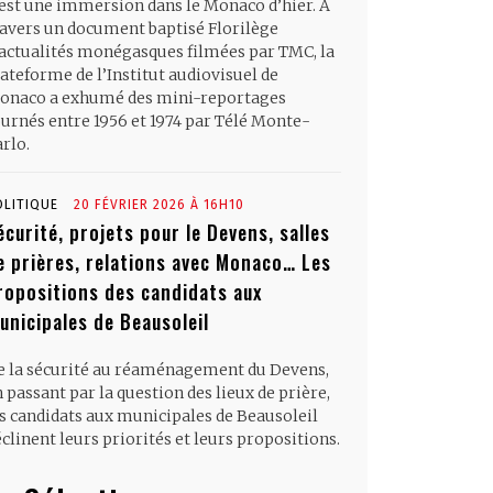
’est une immersion dans le Monaco d’hier. À
ravers un document baptisé Florilège
’actualités monégasques filmées par TMC, la
ateforme de l’Institut audiovisuel de
onaco a exhumé des mini-reportages
ournés entre 1956 et 1974 par Télé Monte-
rlo.
OLITIQUE
20 FÉVRIER 2026 À 16H10
écurité, projets pour le Devens, salles
e prières, relations avec Monaco… Les
ropositions des candidats aux
unicipales de Beausoleil
e la sécurité au réaménagement du Devens,
 passant par la question des lieux de prière,
es candidats aux municipales de Beausoleil
clinent leurs priorités et leurs propositions.