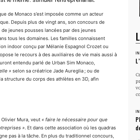
que de Monaco s’est imposée comme un acteur
que. Depuis plus de vingt ans, son concours de
ce de jeunes pousses lancées par des jeunes
L
ans tous les domaines. Les familles connaissent
ction indoor conçu par Mélanie Espagnol Crozet ou
I
opose le recours à des auxiliaires de vie mais aussi à
L
 auront entendu parlé de Urban Sim Monaco,
elle »
selon sa créatrice Jade Aureglia ; ou de
C
 structure du corps des athlètes en 3D, afin
p
v
co
I
P
 Olivier Mura, veut
« faire le nécessaire pour que
d
treprises »
. Et dans cette association où les quadras
higne pas à la tâche. En plus du traditionnel concours,