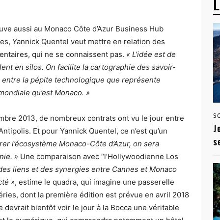
L
rouve aussi au Monaco Côte d’Azur Business Hub
s, Yannick Quentel veut mettre en relation des
ntaires, qui ne se connaissent pas.
« L’idée est de
lent en silos. On facilite la cartographie des savoir-
s entre la pépite technologique que représente
 mondiale qu’est Monaco. »
S
embre 2013, de nombreux contrats ont vu le jour entre
J
tipolis. Et pour Yannick Quentel, ce n’est qu’un
s
érer l’écosystème Monaco-Côte d’Azur, on sera
nie. »
Une comparaison avec “l’Hollywoodienne Los
 des liens et des synergies entre Cannes et Monaco
té »
, estime le quadra, qui imagine une passerelle
ries, dont la première édition est prévue en avril 2018
 devrait bientôt voir le jour à la Bocca une véritable