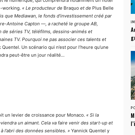
e et le numérique, qui comprendra notamment un hôtel
co-working.
« Le producteur de
Braquo
et de
Plus Belle
dis que Mediawan, le fonds d’investissement créé par
I
rre-Antoine Capton —, a racheté le groupe AB,
A
on de séries TV, téléfilms, dessins-animés et
g
haines TV. Pourquoi ne pas associer ces talents et
 Quentel. Un scénario qui n’est pour l’heure qu’une
ndra peut-être un jour réalité…
P
M
it un levier de croissance pour Monaco.
« Si la
l
eviendra un aimant. Cela va faire venir des start-up et
à l’abri des données sensibles. »
Yannick Quentel y