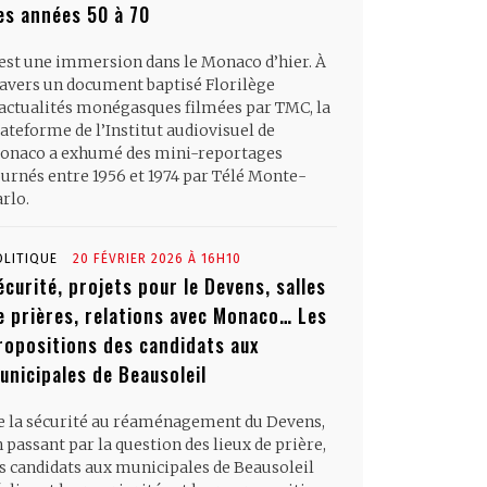
es années 50 à 70
’est une immersion dans le Monaco d’hier. À
ravers un document baptisé Florilège
’actualités monégasques filmées par TMC, la
ateforme de l’Institut audiovisuel de
onaco a exhumé des mini-reportages
ournés entre 1956 et 1974 par Télé Monte-
rlo.
OLITIQUE
20 FÉVRIER 2026 À 16H10
écurité, projets pour le Devens, salles
e prières, relations avec Monaco… Les
ropositions des candidats aux
unicipales de Beausoleil
e la sécurité au réaménagement du Devens,
 passant par la question des lieux de prière,
es candidats aux municipales de Beausoleil