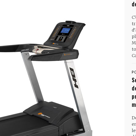
d
C
t
d
pl
M
t
Ca
P
S
d
p
m
D
en
l