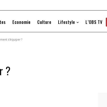
tes
Economie
Culture
Lifestyle
L’OBS TV
ment s’équiper ?
r ?