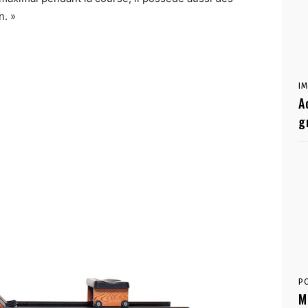
n. »
I
A
g
P
M