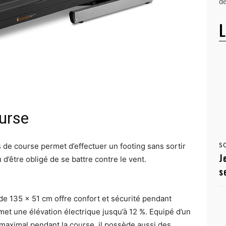
dé
L
urse
s de course permet d’effectuer un footing sans sortir
S
J
 d’être obligé de se battre contre le vent.
s
de 135 x 51 cm offre confort et sécurité pendant
rmet une élévation électrique jusqu’à 12 %. Equipé d’un
 maximal pendant la course, il possède aussi des