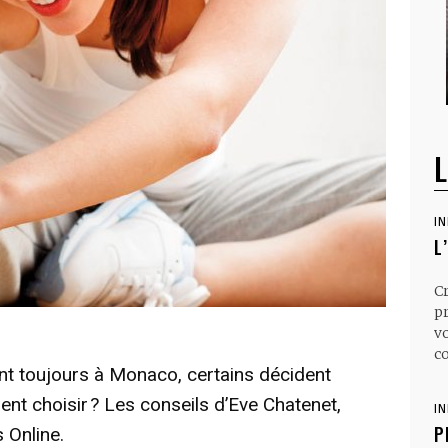
L
I
L
C
p
v
co
ent toujours à Monaco, certains décident
nt choisir ? Les conseils d’Eve Chatenet,
I
P
 Online.