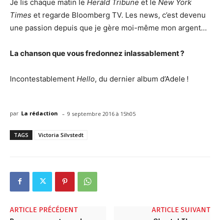
Je lis chaque matin le
Herald Tribune
et le
New York
Times
et regarde Bloomberg TV. Les news, c’est devenu
une passion depuis que je gère moi-même mon argent…
La chanson que vous fredonnez inlassablement ?
Incontestablement
Hello
, du dernier album d’Adele !
-
par
La rédaction
9 septembre 2016 à 15h05
TAGS
Victoria Silvstedt
ARTICLE PRÉCÉDENT
ARTICLE SUIVANT