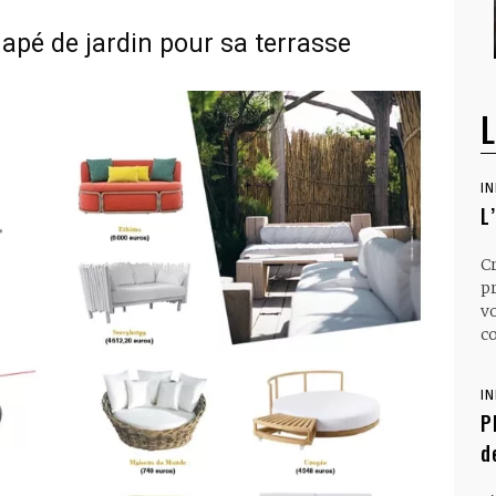
pé de jardin pour sa terrasse
L
I
L
C
p
v
co
I
P
d