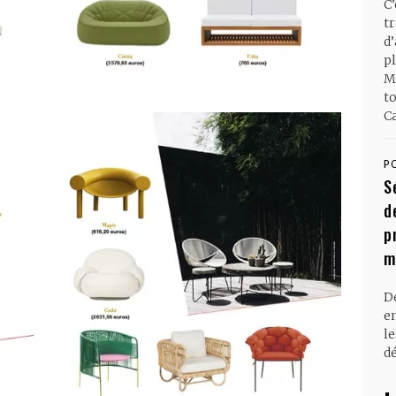
C
t
d
pl
M
t
Ca
P
S
d
p
m
D
en
l
dé