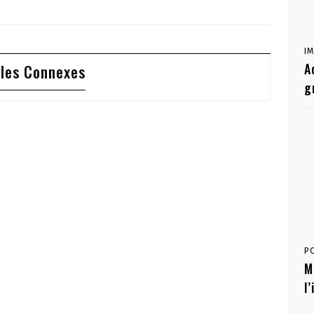
I
A
cles Connexes
g
P
M
l