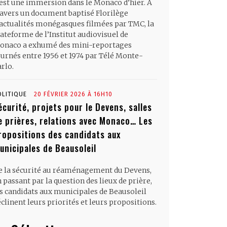
’est une immersion dans le Monaco d’hier. À
ravers un document baptisé Florilège
’actualités monégasques filmées par TMC, la
ateforme de l’Institut audiovisuel de
onaco a exhumé des mini-reportages
ournés entre 1956 et 1974 par Télé Monte-
rlo.
OLITIQUE
20 FÉVRIER 2026 À 16H10
écurité, projets pour le Devens, salles
e prières, relations avec Monaco… Les
ropositions des candidats aux
unicipales de Beausoleil
e la sécurité au réaménagement du Devens,
 passant par la question des lieux de prière,
es candidats aux municipales de Beausoleil
clinent leurs priorités et leurs propositions.