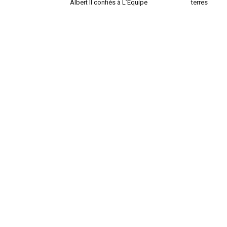
Albert II confiés à L’Équipe
terres