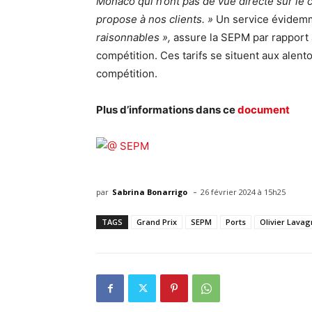
Monaco qui n’ont pas de vue directe sur le 
propose à nos clients. »
Un service évidemm
raisonnables »,
assure la SEPM par rapport à
compétition. Ces tarifs se situent aux alent
compétition.
Plus d’informations dans ce
document
-
par
Sabrina Bonarrigo
26 février 2024 à 15h25
TAGS
Grand Prix
SEPM
Ports
Olivier Lava