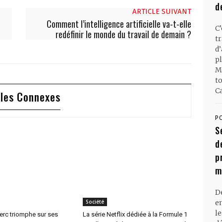
d
ARTICLE SUIVANT
Comment l’intelligence artificielle va-t-elle
C
redéfinir le monde du travail de demain ?
t
d
pl
M
t
Ca
cles Connexes
P
S
d
p
m
D
en
Société
l
erc triomphe sur ses
La série Netflix dédiée à la Formule 1