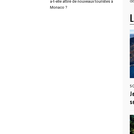
dé
a-t-elle attiré de nouveaux touristes à
Monaco ?
L
S
J
s