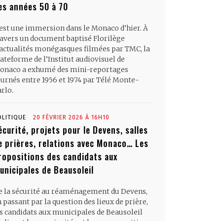
es années 50 à 70
’est une immersion dans le Monaco d’hier. À
ravers un document baptisé Florilège
’actualités monégasques filmées par TMC, la
ateforme de l’Institut audiovisuel de
onaco a exhumé des mini-reportages
ournés entre 1956 et 1974 par Télé Monte-
rlo.
OLITIQUE
20 FÉVRIER 2026 À 16H10
écurité, projets pour le Devens, salles
e prières, relations avec Monaco… Les
ropositions des candidats aux
unicipales de Beausoleil
e la sécurité au réaménagement du Devens,
 passant par la question des lieux de prière,
es candidats aux municipales de Beausoleil