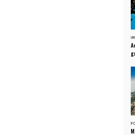
I
A
g
P
M