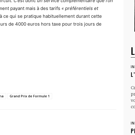
circuit. C’est donc un service complémentaire que l’on
ent payant mais à des tarifs
« préférentiels et
 ce qui se pratique habituellement durant cette
ours de 4000 euros hors taxe pour trois jours de
L
I
L
C
p
gna
Grand Prix de Formule 1
v
co
I
P