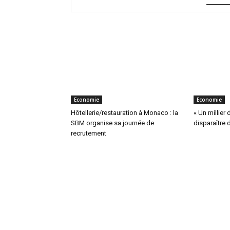
Economie
Economie
Hôtellerie/restauration à Monaco : la
« Un millier 
SBM organise sa journée de
disparaître
recrutement