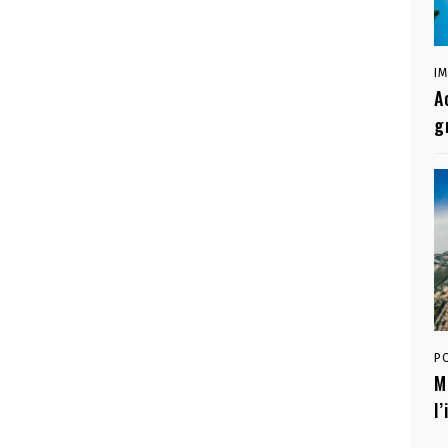
I
A
g
P
M
l