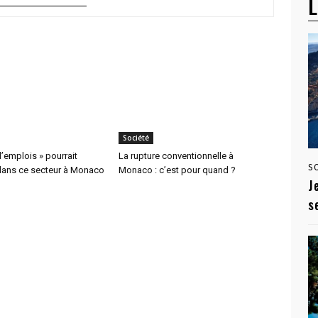
L
Société
d’emplois » pourrait
La rupture conventionnelle à
S
 dans ce secteur à Monaco
Monaco : c’est pour quand ?
J
s