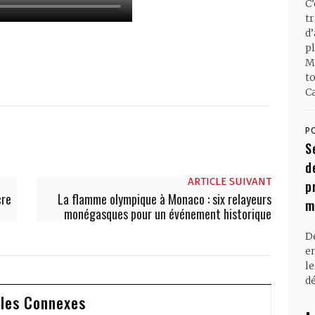
C
t
d
pl
M
t
Ca
P
S
d
ARTICLE SUIVANT
p
cre
La flamme olympique à Monaco : six relayeurs
m
monégasques pour un événement historique
D
en
l
dé
cles Connexes