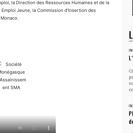
emploi, la Direction des Ressources Humaines et de la
le Emploi Jeune, la Commission d’Insertion des
e Monaco.
L
I
L
C
p
v
co
I
P
d