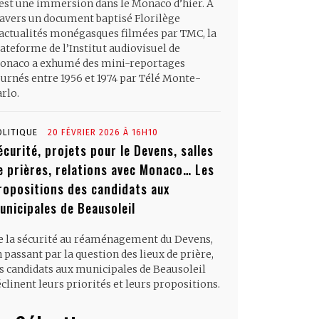
’est une immersion dans le Monaco d’hier. À
ravers un document baptisé Florilège
’actualités monégasques filmées par TMC, la
ateforme de l’Institut audiovisuel de
onaco a exhumé des mini-reportages
ournés entre 1956 et 1974 par Télé Monte-
rlo.
OLITIQUE
20 FÉVRIER 2026 À 16H10
écurité, projets pour le Devens, salles
e prières, relations avec Monaco… Les
ropositions des candidats aux
unicipales de Beausoleil
e la sécurité au réaménagement du Devens,
 passant par la question des lieux de prière,
es candidats aux municipales de Beausoleil
clinent leurs priorités et leurs propositions.