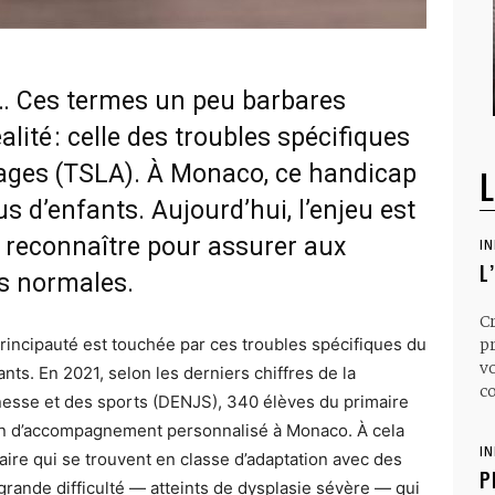
ie… Ces termes un peu barbares
ité : celle des troubles spécifiques
sages (TSLA). À Monaco, ce handicap
L
us d’enfants. Aujourd’hui, l’enjeu est
e reconnaître pour assurer aux
I
L
us normales.
C
incipauté est touchée par ces troubles spécifiques du
p
v
ts. En 2021, selon les derniers chiffres de la
co
eunesse et des sports (DENJS), 340 élèves du primaire
an d’accompagnement personnalisé à Monaco. À cela
I
aire qui se trouvent en classe d’adaptation avec des
P
s grande difficulté — atteints de dysplasie sévère — qui