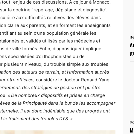
 tout l’enjeu de ces discussions. À ce jour à Monaco,
 sur la doctrine “repérage, dépistage et diagnostic”.
culière aux difficultés relatives des élèves dans
on claire aux parents, et en formant les enseignants
entifiant au sein d’une population générale les
I
talonnés et validés utilisés par les médecins et
A
s de ville formés. Enfin, diagnostiquer implique
g
tions spécialisées d’orthophonistes ou de
r plusieurs niveaux, du trouble simple aux troubles
mation des acteurs de terrain, et l’information auprès
ur être efficace,
considère le docteur Renaud-Yang.
rnement, des stratégies de gestion ont pu être
rou.
« De nombreux dispositifs et prises en charge
lèves de la Principauté dans le but de les accompagner
aternelle. Il est donc indéniable que des progrès ont
et le traitement des troubles DYS. »
P
M