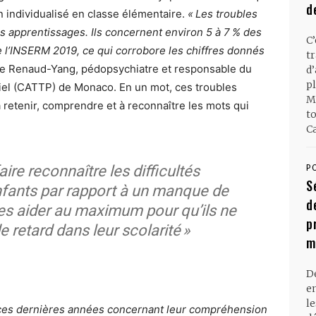
d
 individualisé en classe élémentaire.
« Les troubles
s apprentissages. Ils concernent environ 5 à 7 % des
C
de l’INSERM 2019, ce qui corrobore les chiffres donnés
t
ine Renaud-Yang, pédopsychiatre et responsable du
d
pl
tiel (CATTP) de Monaco. En un mot, ces troubles
M
à retenir, comprendre et à reconnaître les mots qui
t
Ca
aire reconnaître les difficultés
P
S
nfants par rapport à un manque de
d
 les aider au maximum pour qu’ils ne
p
 retard dans leur scolarité »
m
D
en
l
ces dernières années concernant leur compréhension