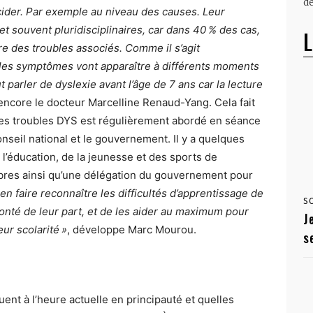
dé
cider. Par exemple au niveau des causes. Leur
et souvent pluridisciplinaires, car dans 40 % des cas,
L
re des troubles associés. Comme il s’agit
les symptômes vont apparaître à différents moments
t parler de dyslexie avant l’âge de 7 ans car la lecture
 encore le docteur Marcelline Renaud-Yang. Cela fait
des troubles DYS est régulièrement abordé en séance
seil national et le gouvernement. Il y a quelques
l’éducation, de la jeunesse et des sports de
bres ainsi qu’une délégation du gouvernement pour
ien faire reconnaître les difficultés d’apprentissage de
S
onté de leur part, et de les aider au maximum pour
J
ur scolarité »
, développe Marc Mourou.
s
ent à l’heure actuelle en principauté et quelles