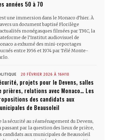
es années 50 à 70
’est une immersion dans le Monaco d’hier. À
ravers un document baptisé Florilège
’actualités monégasques filmées par TMC, la
ateforme de l’Institut audiovisuel de
onaco a exhumé des mini-reportages
ournés entre 1956 et 1974 par Télé Monte-
rlo.
OLITIQUE
20 FÉVRIER 2026 À 16H10
écurité, projets pour le Devens, salles
e prières, relations avec Monaco… Les
ropositions des candidats aux
unicipales de Beausoleil
e la sécurité au réaménagement du Devens,
 passant par la question des lieux de prière,
es candidats aux municipales de Beausoleil