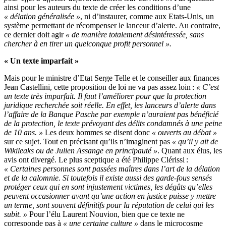
ainsi pour les auteurs du texte de créer les conditions d’une
« délation généralisée »
, ni d’instaurer, comme aux Etats-Unis, un
système permettant de récompenser le lanceur d’alerte. Au contraire,
ce dernier doit agir
« de manière totalement désintéressée, sans
chercher à en tirer un quelconque profit personnel ».
« Un texte imparfait »
Mais pour le ministre d’Etat Serge Telle et le conseiller aux finances
Jean Castellini, cette proposition de loi ne va pas assez loin :
« C’est
un texte très imparfait. Il faut l’améliorer pour que la protection
juridique recherchée soit réelle. En effet, les lanceurs d’alerte dans
l’affaire de la Banque Pasche par exemple n’auraient pas bénéficié
de la protection, le texte prévoyant des délits condamnés à une peine
de 10 ans. »
Les deux hommes se disent donc
« ouverts au débat »
sur ce sujet. Tout en précisant qu’ils n’imaginent pas
« qu’il y ait de
Wikileaks ou de Julien Assange en principauté »
. Quant aux élus, les
avis ont divergé. Le plus sceptique a été Philippe Clérissi :
« Certaines personnes sont passées maîtres dans l’art de la délation
et de la calomnie. Si toutefois il existe aussi des garde-fous sensés
protéger ceux qui en sont injustement victimes, les dégâts qu’elles
peuvent occasionner avant qu’une action en justice puisse y mettre
un terme, sont souvent définitifs pour la réputation de celui qui les
subit. »
Pour l’élu Laurent Nouvion, bien que ce texte ne
corresponde pas à
« une certaine culture »
dans le microcosme