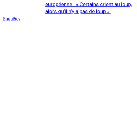
européenne : « Certains crient au loup,
alors qu’il n’y a pas de loup »
Enquêtes