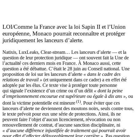
LOI/Comme la France avec la loi Sapin II et l’Union
européenne, Monaco pourrait reconnaître et protéger
juridiquement les lanceurs d’alerte.
Natixis, LuxLeaks, Clear-stream… Les lanceurs d’alerte — et la
question de leur protection juridique — ont souvent fait la Une de
l’actualité ces derniers mois en France. À Monaco aussi, cette
question a été débattue. C’était le 28 juin au Conseil national. Une
proposition de loi sur les lanceurs d’alerte
« dans le cadre des
relations de travail »
(et uniquement dans ce cadre) a en effet été
adoptée par les élus. Ce texte vise à protéger toute personne
qui signale l’existence d’un crime ou d’un délit
« dont la peine
d’emprisonnement encourue est supérieure ou égale à dix ans »
, ou
(1)
dont la victime potentielle est mineure
. Pour éviter que ces
lanceurs d’alerte ne deviennent des moutons noirs, seuls contre tous,
le texte prévoit pour eux une série de protections. Ainsi, ils ne
peuvent faire l’objet d’aucun licenciement, révocation ou non
renouvellement de contrat, d’aucune sanction disciplinaire, ni
« d’aucune différence injustifiée de traitement qui pourrait avoir
pour effet d’affecter défavorablement leur carrière »
. Pas question