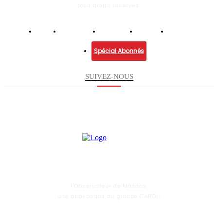
tous droits réservés.
Infos
Economie
Enquêtes
Culture
Lifestyle
Spécial Abonnés
SUIVEZ-NOUS
l'Observateur de Monaco,
une publication du groupe CAROLI