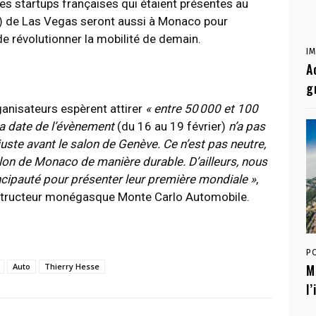
des startups françaises qui étaient présentes au
) de Las Vegas seront aussi à Monaco pour
de révolutionner la mobilité de demain.
I
A
g
ganisateurs espèrent attirer
« entre 50 000 et 100
a date de l’évènement
(du 16 au 19 février)
n’a pas
juste avant le salon de Genève. Ce n’est pas neutre,
salon de Monaco de manière durable. D’ailleurs, nous
ncipauté pour présenter leur première mondiale »
,
onstructeur monégasque Monte Carlo Automobile.
P
M
Auto
Thierry Hesse
l