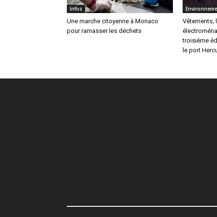
Infos
Environneme
Une marche citoyenne à Monaco
Vêtements, li
pour ramasser les déchets
électroména
troisième éd
le port Herc