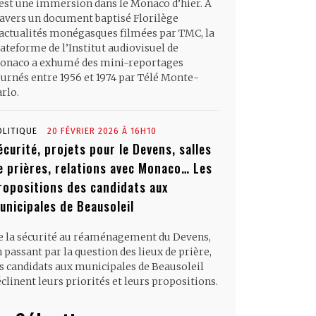
’est une immersion dans le Monaco d’hier. À
ravers un document baptisé Florilège
’actualités monégasques filmées par TMC, la
ateforme de l’Institut audiovisuel de
onaco a exhumé des mini-reportages
ournés entre 1956 et 1974 par Télé Monte-
rlo.
OLITIQUE
20 FÉVRIER 2026 À 16H10
écurité, projets pour le Devens, salles
e prières, relations avec Monaco… Les
ropositions des candidats aux
unicipales de Beausoleil
e la sécurité au réaménagement du Devens,
 passant par la question des lieux de prière,
es candidats aux municipales de Beausoleil
clinent leurs priorités et leurs propositions.