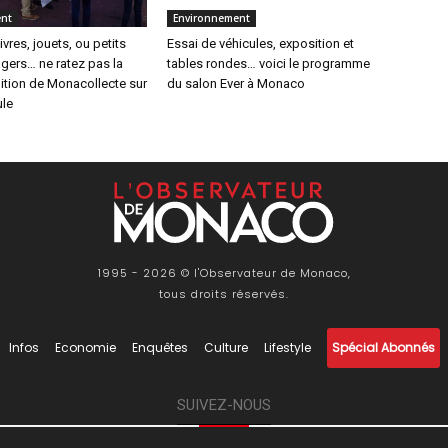
nt
Environnement
vres, jouets, ou petits
Essai de véhicules, exposition et
gers… ne ratez pas la
tables rondes… voici le programme
ition de Monacollecte sur
du salon Ever à Monaco
ule
1995 - 2026 © l'Observateur de Monaco,
tous droits réservés.
Infos
Economie
Enquêtes
Culture
Lifestyle
Spécial Abonnés
SUIVEZ-NOUS