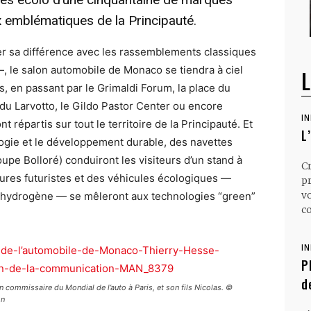
x emblématiques de la Principauté.
uer sa différence avec les rassemblements classiques
 le salon automobile de Monaco se tiendra à ciel
L
is, en passant par le Grimaldi Forum, la place du
e du Larvotto, le Gildo Pastor Center ou encore
I
t répartis sur tout le territoire de la Principauté. Et
L
ologie et le développement durable, des navettes
oupe Bolloré) conduiront les visiteurs d’un stand à
C
llures futuristes et des véhicules écologiques —
p
v
 l’hydrogène — se mêleront aux technologies “green”
co
I
P
d
commissaire du Mondial de l’auto à Paris, et son fils Nicolas. ©
on