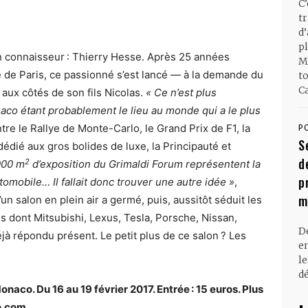
C
t
d
pl
in connaisseur : Thierry Hesse. Après 25 années
M
e de Paris, ce passionné s’est lancé — à la demande du
t
Ca
aux côtés de son fils Nicolas.
« Ce n’est plus
aco étant probablement le lieu au monde qui a le plus
 Entre le Rallye de Monte-Carlo, le Grand Prix de F1, la
P
S
dié aux gros bolides de luxe, la Principauté et
d
2
000 m
d’exposition du Grimaldi Forum représentent la
p
tomobile… Il fallait donc trouver une autre idée »
,
m
’un salon en plein air a germé, puis, aussitôt séduit les
 dont Mitsubishi, Lexus, Tesla, Porsche, Nissan,
D
jà répondu présent. Le petit plus de ce salon ? Les
en
l
dé
onaco. Du 16 au 19 février 2017. Entrée : 15 euros. Plus
o.com