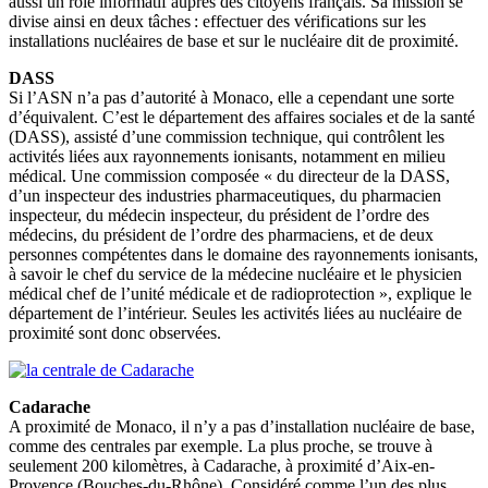
aussi un rôle informatif auprès des citoyens français. Sa mission se
divise ainsi en deux tâches : effectuer des vérifications sur les
installations nucléaires de base et sur le nucléaire dit de proximité.
DASS
Si l’ASN n’a pas d’autorité à Monaco, elle a cependant une sorte
d’équivalent. C’est le département des affaires sociales et de la santé
(DASS), assisté d’une commission technique, qui contrôlent les
activités liées aux rayonnements ionisants, notamment en milieu
médical. Une commission composée « du directeur de la DASS,
d’un inspecteur des industries pharmaceutiques, du pharmacien
inspecteur, du médecin inspecteur, du président de l’ordre des
médecins, du président de l’ordre des pharmaciens, et de deux
personnes compétentes dans le domaine des rayonnements ionisants,
à savoir le chef du service de la médecine nucléaire et le physicien
médical chef de l’unité médicale et de radioprotection », explique le
département de l’intérieur. Seules les activités liées au nucléaire de
proximité sont donc observées.
Cadarache
A proximité de Monaco, il n’y a pas d’installation nucléaire de base,
comme des centrales par exemple. La plus proche, se trouve à
seulement 200 kilomètres, à Cadarache, à proximité d’Aix-en-
Provence (Bouches-du-Rhône). Considéré comme l’un des plus