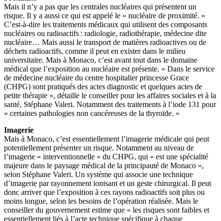
Mais il n’y a pas que les centrales nucléaires qui présentent un
risque. Il y a aussi ce qui est appelé le « nucléaire de proximité. »
C’est-à-dire les traitements médicaux qui utilisent des composants
nucléaires ou radioactifs : radiologie, radiothérapie, médecine dite
nucléaire… Mais aussi le transport de matières radioactives ou de
déchets radioactifs, comme il peut en exister dans le milieu
universitaire. Mais à Monaco, c’est avant tout dans le domaine
médical que l’exposition au nucléaire est présente. « Dans le service
de médecine nucléaire du centre hospitalier princesse Grace
(CHPG) sont pratiqués des actes diagnostic et quelques actes de
petite thérapie », détaille le conseiller pour les affaires sociales et à la
santé, Stéphane Valeri. Notamment des traitements à l’iode 131 pour
« certaines pathologies non cancéreuses de la thyroïde. »
Imagerie
Mais à Monaco, c’est essentiellement l’imagerie médicale qui peut
potentiellement présenter un risque. Notamment au niveau de
l’imagerie « interventionnelle » du CHPG, qui « est une spécialité
majeure dans le paysage médical de la principauté de Monaco »,
selon Stéphane Valeri. Un système qui associe une technique
d’imagerie par rayonnement ionisant et un geste chirurgical. Il peut
donc arriver que l’exposition à ces rayons radioactifs soit plus ou
moins longue, selon les besoins de l’opération réalisée. Mais le
conseiller du gouvernement estime que « les risques sont faibles et
essentiellement liés à l’acte technique spécifique à chaque