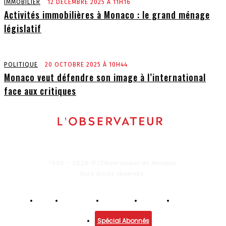
IMMOBILIER
12 DÉCEMBRE 2025 À 11H16
Activités immobilières à Monaco : le grand ménage
législatif
POLITIQUE
20 OCTOBRE 2025 À 10H44
Monaco veut défendre son image à l’international
face aux critiques
1995 - 2026 © l'Observateur de Monaco,
tous droits réservés.
Infos
Economie
Enquêtes
Culture
Lifestyle
Spécial Abonnés