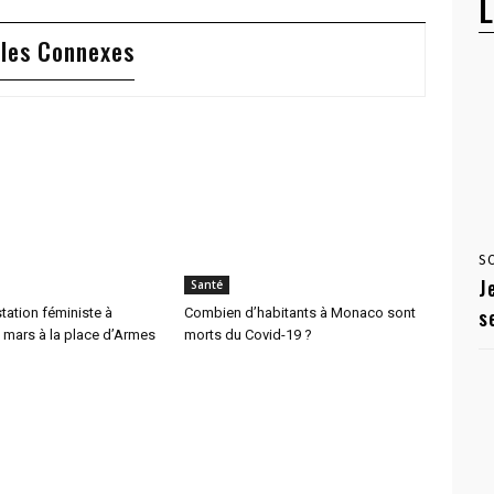
L
cles Connexes
S
J
Santé
s
tation féministe à
Combien d’habitants à Monaco sont
 mars à la place d’Armes
morts du Covid-19 ?