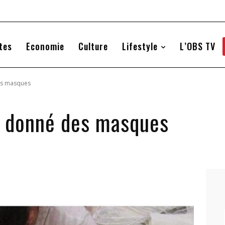
tes
Economie
Culture
Lifestyle
L’OBS TV
des masques
ou donné des masques