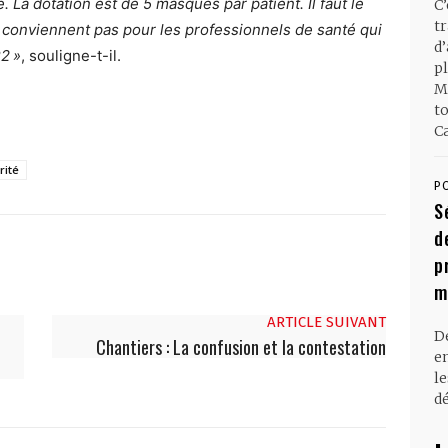
 La dotation est de 5 masques par patient. Il faut le
C
t
 conviennent pas pour les professionnels de santé qui
d
2 »
, souligne-t-il.
pl
M
t
Ca
rité
P
S
d
p
m
ARTICLE SUIVANT
D
Chantiers : La confusion et la contestation
en
l
dé