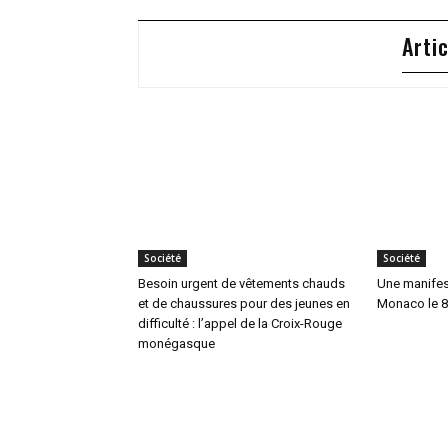
Arti
Société
Société
Besoin urgent de vêtements chauds
Une manifes
et de chaussures pour des jeunes en
Monaco le 8
difficulté : l’appel de la Croix-Rouge
monégasque