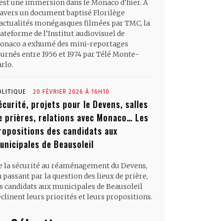
’est une immersion dans le Monaco d’hier. À
ravers un document baptisé Florilège
’actualités monégasques filmées par TMC, la
ateforme de l’Institut audiovisuel de
onaco a exhumé des mini-reportages
ournés entre 1956 et 1974 par Télé Monte-
rlo.
OLITIQUE
20 FÉVRIER 2026 À 16H10
écurité, projets pour le Devens, salles
e prières, relations avec Monaco… Les
ropositions des candidats aux
unicipales de Beausoleil
e la sécurité au réaménagement du Devens,
 passant par la question des lieux de prière,
es candidats aux municipales de Beausoleil
clinent leurs priorités et leurs propositions.