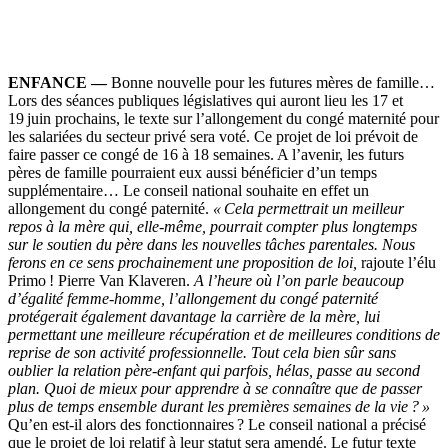
ENFANCE —
Bonne nouvelle pour les futures mères de famille…
Lors des séances publiques législatives qui auront lieu les 17 et
19 juin prochains, le texte sur l’allongement du congé maternité pour
les salariées du secteur privé sera voté. Ce projet de loi prévoit de
faire passer ce congé de 16 à 18 semaines. A l’avenir, les futurs
pères de famille pourraient eux aussi bénéficier d’un temps
supplémentaire… Le conseil national souhaite en effet un
allongement du congé paternité.
« Cela permettrait un meilleur
repos à la mère qui, elle-même, pourrait compter plus longtemps
sur le soutien du père dans les nouvelles tâches parentales. Nous
ferons en ce sens prochainement une proposition de loi,
rajoute l’élu
Primo ! Pierre Van Klaveren.
A l’heure où l’on parle beaucoup
d’égalité femme-homme, l’allongement du congé paternité
protégerait également davantage la carrière de la mère, lui
permettant une meilleure récupération et de meilleures conditions de
reprise de son activité professionnelle. Tout cela bien sûr sans
oublier la relation père-enfant qui parfois, hélas, passe au second
plan. Quoi de mieux pour apprendre à se connaître que de passer
plus de temps ensemble durant les premières semaines de la vie ? »
Qu’en est-il alors des fonctionnaires ? Le conseil national a précisé
que le projet de loi relatif à leur statut sera amendé. Le futur texte