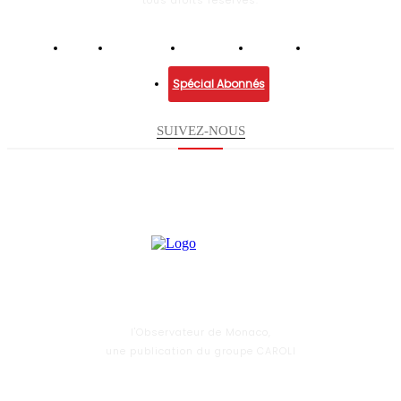
Infos
Economie
Enquêtes
Culture
Lifestyle
Spécial Abonnés
SUIVEZ-NOUS
l'Observateur de Monaco,
une publication du groupe CAROLI