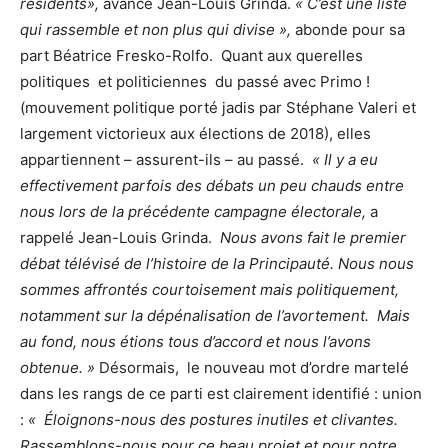
résidents»,
avance Jean-Louis Grinda.
« C’est une liste
qui rassemble et non plus qui divise »,
abonde
pour sa
part Béatrice Fresko-Rolfo. Quant aux querelles
politiques et politiciennes du passé avec Primo !
(mouvement politique porté jadis par Stéphane Valeri et
largement victorieux aux élections de 2018), elles
appartiennent – assurent-ils – au passé.
« Il y a eu
effectivement parfois des débats un peu chauds entre
nous lors de la précédente campagne électorale,
a
rappelé Jean-Louis Grinda.
Nous avons fait le premier
débat télévisé de l’histoire de la Principauté. Nous nous
sommes affrontés courtoisement mais politiquement,
notamment sur la dépénalisation de l’avortement. Mais
au fond, nous étions tous d’accord et nous l’avons
obtenue. »
Désormais, le nouveau mot d’ordre martelé
dans les rangs de ce parti est clairement identifié : union
:
« Éloignons-nous des postures inutiles et clivantes.
Rassemblons-nous pour ce beau projet et pour notre