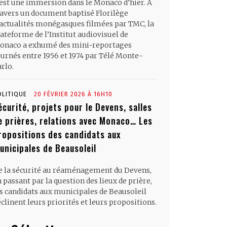
’est une immersion dans le Monaco d’hier. À
ravers un document baptisé Florilège
’actualités monégasques filmées par TMC, la
ateforme de l’Institut audiovisuel de
onaco a exhumé des mini-reportages
ournés entre 1956 et 1974 par Télé Monte-
rlo.
OLITIQUE
20 FÉVRIER 2026 À 16H10
écurité, projets pour le Devens, salles
e prières, relations avec Monaco… Les
ropositions des candidats aux
unicipales de Beausoleil
e la sécurité au réaménagement du Devens,
 passant par la question des lieux de prière,
es candidats aux municipales de Beausoleil
clinent leurs priorités et leurs propositions.