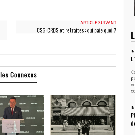
ARTICLE SUIVANT
CSG-CRDS et retraites : qui paie quoi ?
L
I
L
C
cles Connexes
p
v
co
I
P
d