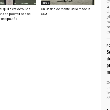
C
Infos
t
l qu’il s’est déroulé à
Un Casino de Monte-Carlo made in
d
na ne pourrait pas se
USA
pl
Principauté »
M
t
Ca
P
S
d
p
m
D
en
l
dé