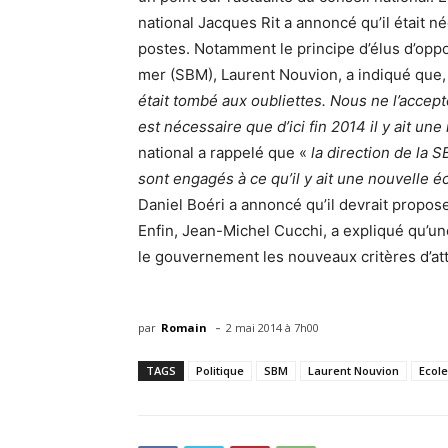
national Jacques Rit a annoncé qu’il était n
postes. Notamment le principe d’élus d’oppos
mer (SBM), Laurent Nouvion, a indiqué que,
était tombé aux oubliettes. Nous ne l’accept
est nécessaire que
d’ici fin 2014 il y ait un
national a rappelé que «
la direction de la 
sont engagés à ce qu’il y ait une nouvelle é
Daniel Boéri a annoncé qu’il devrait propose
Enfin, Jean-Michel Cucchi, a expliqué qu’un
le gouvernement les nouveaux critères d’at
-
par
Romain
2 mai 2014 à 7h00
TAGS
Politique
SBM
Laurent Nouvion
Ecole