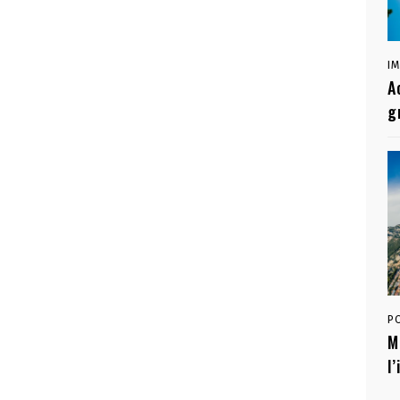
I
A
g
P
M
l