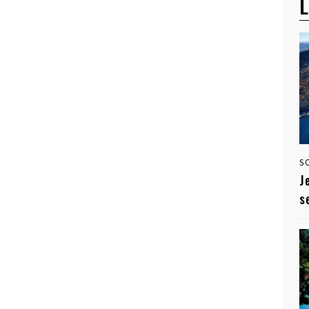
L
S
J
s