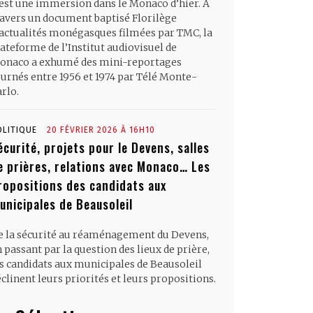
’est une immersion dans le Monaco d’hier. À
ravers un document baptisé Florilège
’actualités monégasques filmées par TMC, la
ateforme de l’Institut audiovisuel de
onaco a exhumé des mini-reportages
ournés entre 1956 et 1974 par Télé Monte-
rlo.
OLITIQUE
20 FÉVRIER 2026 À 16H10
écurité, projets pour le Devens, salles
e prières, relations avec Monaco… Les
ropositions des candidats aux
unicipales de Beausoleil
e la sécurité au réaménagement du Devens,
 passant par la question des lieux de prière,
es candidats aux municipales de Beausoleil
clinent leurs priorités et leurs propositions.