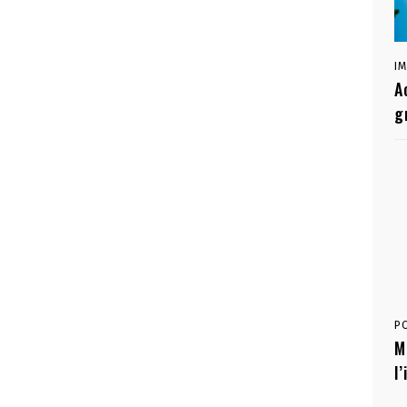
I
A
g
P
M
l