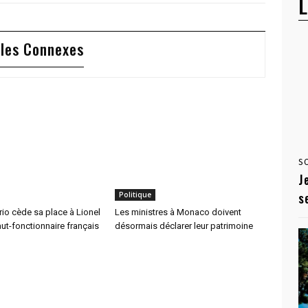
L
cles Connexes
S
J
s
Politique
ario cède sa place à Lionel
Les ministres à Monaco doivent
aut-fonctionnaire français
désormais déclarer leur patrimoine