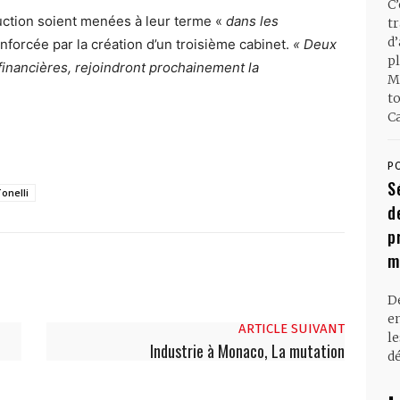
C
ruction soient menées à leur terme «
dans les
t
d
enforcée par la création d’un troisième cabinet.
« Deux
pl
 financières, rejoindront prochainement la
M
t
Ca
P
S
Tonelli
d
p
m
D
en
ARTICLE SUIVANT
l
Industrie à Monaco, La mutation
dé