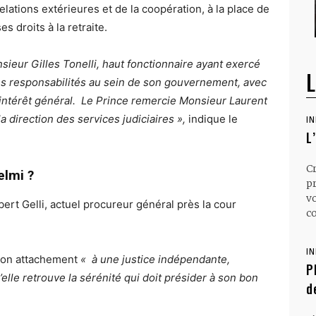
ations extérieures et de la coopération, à la place de
es droits à la retraite.
nsieur Gilles Tonelli, haut fonctionnaire ayant exercé
L
 responsabilités au sein de son gouvernement, avec
’intérêt général. Le Prince remercie Monsieur Laurent
la direction des services judiciaires »,
indique le
I
L
C
elmi ?
p
v
bert Gelli, actuel procureur général près la cour
co
I
 son attachement
« à une justice indépendante,
P
’elle retrouve la sérénité qui doit présider à son bon
d