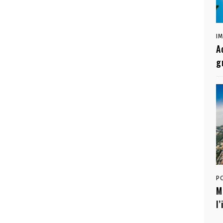
I
A
g
P
M
l