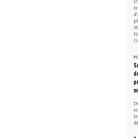
C
t
d
pl
M
t
Ca
P
S
d
p
m
D
en
l
dé