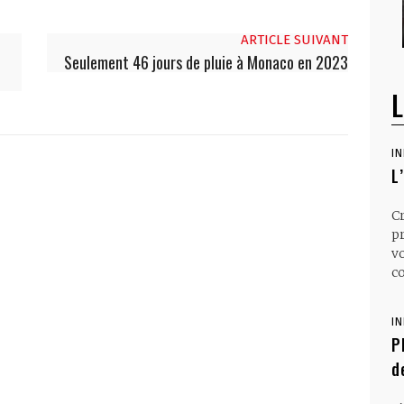
ARTICLE SUIVANT
Seulement 46 jours de pluie à Monaco en 2023
L
I
L
C
p
v
co
I
P
d