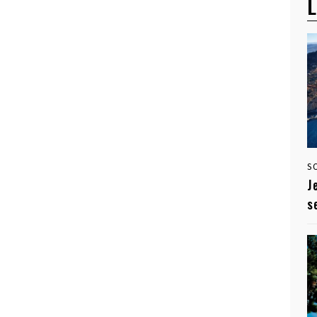
L
S
J
s