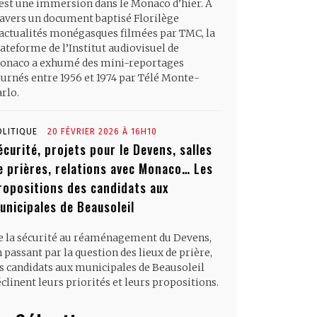
’est une immersion dans le Monaco d’hier. À
ravers un document baptisé Florilège
’actualités monégasques filmées par TMC, la
ateforme de l’Institut audiovisuel de
onaco a exhumé des mini-reportages
ournés entre 1956 et 1974 par Télé Monte-
rlo.
OLITIQUE
20 FÉVRIER 2026 À 16H10
écurité, projets pour le Devens, salles
e prières, relations avec Monaco… Les
ropositions des candidats aux
unicipales de Beausoleil
e la sécurité au réaménagement du Devens,
 passant par la question des lieux de prière,
es candidats aux municipales de Beausoleil
clinent leurs priorités et leurs propositions.