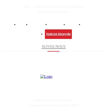
1995 - 2026 © l'Observateur de Monaco,
tous droits réservés.
Infos
Economie
Enquêtes
Culture
Lifestyle
Spécial Abonnés
SUIVEZ-NOUS
l'Observateur de Monaco,
une publication du groupe CAROLI