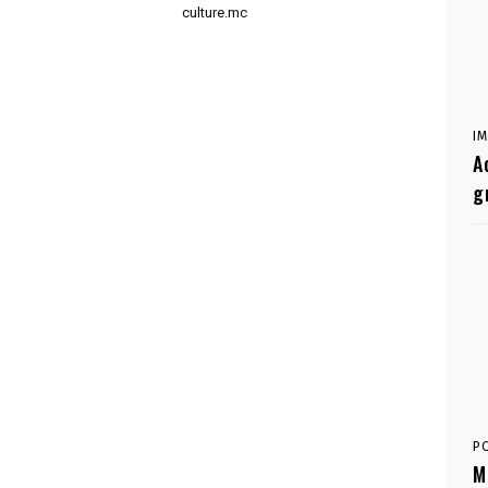
culture.mc
I
A
g
P
M