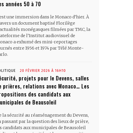
es années 50 à 70
’est une immersion dans le Monaco d’hier. À
ravers un document baptisé Florilège
’actualités monégasques filmées par TMC, la
ateforme de l’Institut audiovisuel de
onaco a exhumé des mini-reportages
ournés entre 1956 et 1974 par Télé Monte-
rlo.
OLITIQUE
20 FÉVRIER 2026 À 16H10
écurité, projets pour le Devens, salles
e prières, relations avec Monaco… Les
ropositions des candidats aux
unicipales de Beausoleil
e la sécurité au réaménagement du Devens,
 passant par la question des lieux de prière,
es candidats aux municipales de Beausoleil