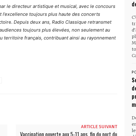
d
ar le directeur artistique et musical, avec le concours
t l’excellence toujours plus haute des concerts
C
ctoire.
Depuis deux ans, Radio Classique retransmet
t
 audiences toujours plus élevées, non seulement au
d
pl
du territoire français, contribuant ainsi au rayonnement
M
t
Ca
P
S
d
p
m
D
en
ARTICLE SUIVANT
l
Vaccination ouverte aux 5-11 ans, fin du port du