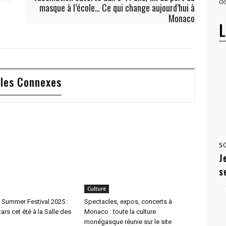
dé
masque à l’école… Ce qui change aujourd’hui à
Monaco
L
cles Connexes
S
J
s
Culture
 Summer Festival 2025 :
Spectacles, expos, concerts à
tars cet été à la Salle des
Monaco : toute la culture
monégasque réunie sur le site