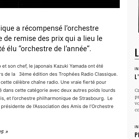
sique a récompensé l’orchestre
de remise des prix qui a lieu le
 élu “orchestre de l’année“.
L
et son chef, le japonais Kazuki Yamada ont été
I
rs de la 3ème édition des Trophées Radio Classique.
L
 cette célèbre chaîne radio. Une vraie fierté pour
né dans cette catégorie avec deux autres poids lourds
C
p
ris, et l’orchestre philharmonique de Strasbourg. Le
v
présidente de l’Association des Amis de l’Orchestre
co
I
s »
P