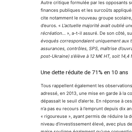
Autre critique formulée par les opposants su
finances publiques et les surcoûts appliq
cite notamment le nouveau groupe scolaire, 
d’euros. «
L’actuelle majorité avait oublié un
récréation…
», a-t-il assuré. De son côté, su
évoqués correspondaient uniquement aux tra
assurances, contrôles, SPS, maîtrise d’ouvrag
post-Ukraine) s’élève à 12 M€ HT, soit 14,
Une dette réduite de 71% en 10 ans
Tous rappellent également les observations
adressé, en 2013, une mise en garde à la co
dépassait le seuil d’alerte. En réponse à c
n’a pas eu recours à l’emprunt depuis dix ans
« rigoureuse », ayant permis de réduire la 
niveau d’investissement élevé, avec plus d
maire souligne également qu’une convention