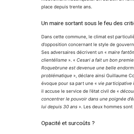
place depuis trente ans.
Un maire sortant sous le feu des crit
Dans cette commune, le climat est particuli
d’opposition concernant le style de gouverna
Ses adversaires décrivent un «
maire fantô
clientélisme
». «
Cesari a fait un bon premie
Roquebrune est devenue une belle endormie. 
problématique
», déclare ainsi Guillaume Co
évoque pour sa part une «
vie participative
il accuse le service de l’état civil de «
décour
concentrer le pouvoir dans une poignée d’él
lui depuis 30 ans
». Les deux hommes sont a
Opacité et surcoûts ?