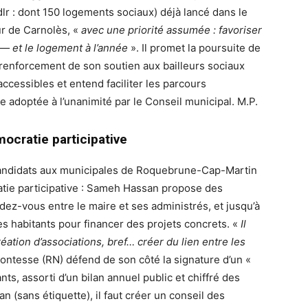
 : dont 150 logements sociaux) déjà lancé dans le
r de Carnolès, «
avec une priorité assumée : favoriser
 — et le logement à l’année
». Il promet la poursuite de
e renforcement de son soutien aux bailleurs sociaux
ccessibles et entend faciliter les parcours
e adoptée à l’unanimité par le Conseil municipal. M.P.
ocratie participative
candidats aux municipales de Roquebrune-Cap-Martin
atie participative : Sameh Hassan propose des
ez-vous entre le maire et ses administrés, et jusqu’à
 habitants pour financer des projets concrets. «
Il
réation d’associations, bref… créer du lien entre les
 Contesse (RN) défend de son côté la signature d’un «
ts, assorti d’un bilan annuel public et chiffré des
 (sans étiquette), il faut créer un conseil des