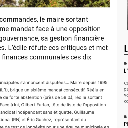
 commandes, le maire sortant
ième mandat face à une opposition
 gouvernance, sa gestion financière
L
. L’édile réfute ces critiques et met
s finances communales ces dix
I
L
nicipales s’annoncent disputées… Maire depuis 1995,
C
p
 (LR), brigue un sixième mandat consécutif. Réélu en
v
de forte abstention (près de 58 %), l’édile sortant
co
Face à lui, Gilbert Furlan, tête de liste de l’opposition
ndidat indépendant sans étiquette, Guillaume
I
ional (RN) et Éric Guchez, représentant du
P
 de test de longévité pour une équipe municipale en