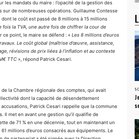
dé
r les mandats du maire : l’opacité de la gestion des
ués sur de nombreuses opérations. Guillaume Contesse
L
dont le coût est passé de 8 millions à 15 millions
e fois la TVA, une autre fois de chiffrer la cour de
r ce point, le maire se défend : «
Les 8 millions d’euros
vaux. Le coût global (maîtrise d’œuvre, assistance,
e, révisions de prix liées à l’inflation et au contexte
4 M€ TTC
», répond Patrick Cesari.
 de la Chambre régionale des comptes, qui avait
S
J
llectivité dont la capacité de désendettement
s
es accusations, Patrick Cesari rappelle que la commune
. Il met en avant une gestion qu’il qualifie de
dette de 71 % en une décennie, tout en maintenant un
e 61 millions d’euros consacrés aux équipements. Le
 de partenariat a été signée avec la Direction