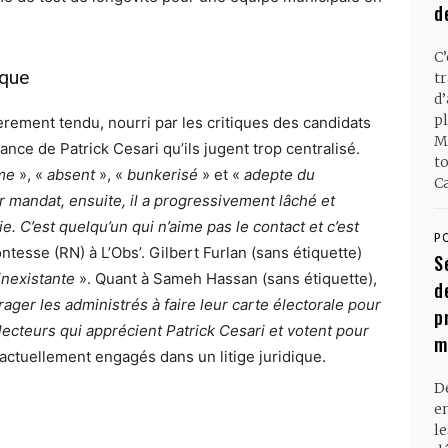
d
C
ique
t
d
pl
èrement tendu, nourri par les critiques des candidats
M
nce de Patrick Cesari qu’ils jugent trop centralisé.
t
me
», «
absent
», «
bunkerisé
» et «
adepte du
Ca
r mandat, ensuite, il a progressivement lâché et
C’est quelqu’un qui n’aime pas le contact et c’est
P
ntesse (RN) à L’Obs’. Gilbert Furlan (sans étiquette)
S
 inexistante
». Quant à Sameh Hassan (sans étiquette),
d
ager les administrés à faire leur carte électorale pour
p
ecteurs qui apprécient Patrick Cesari et votent pour
m
ctuellement engagés dans un litige juridique.
D
en
l