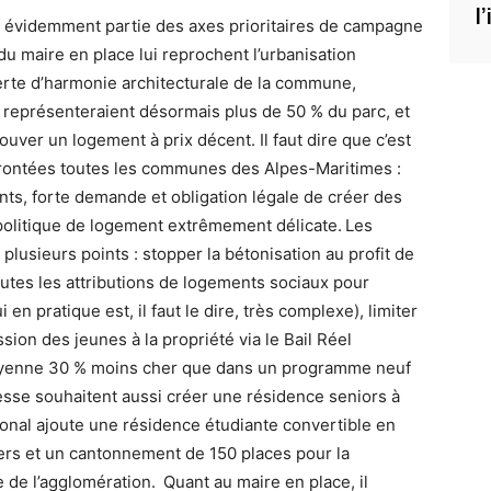
l
nt évidemment partie des axes prioritaires de campagne
 maire en place lui reprochent l’urbanisation
erte d’harmonie architecturale de la commune,
 représenteraient désormais plus de 50 % du parc, et
rouver un logement à prix décent. Il faut dire que c’est
nfrontées toutes les communes des Alpes-Maritimes :
nts, forte demande et obligation légale de créer des
politique de logement extrêmement délicate.
Les
usieurs points : stopper la bétonisation au profit de
 toutes les attributions de logements sociaux pour
 en pratique est, il faut le dire, très complexe), limiter
sion des jeunes à la propriété via le Bail Réel
moyenne 30 % moins cher que dans un programme neuf
esse souhaitent aussi créer une résidence seniors à
onal ajoute une résidence étudiante convertible en
ers et un cantonnement de 150 places pour la
e de l’agglomération.
Quant au maire en place, il