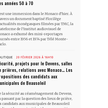
es années 50 à 70
’est une immersion dans le Monaco d’hier. À
ravers un document baptisé Florilège
’actualités monégasques filmées par TMC, la
ateforme de l’Institut audiovisuel de
onaco a exhumé des mini-reportages
ournés entre 1956 et 1974 par Télé Monte-
rlo.
OLITIQUE
20 FÉVRIER 2026 À 16H10
écurité, projets pour le Devens, salles
e prières, relations avec Monaco… Les
ropositions des candidats aux
unicipales de Beausoleil
e la sécurité au réaménagement du Devens,
 passant par la question des lieux de prière,
es candidats aux municipales de Beausoleil