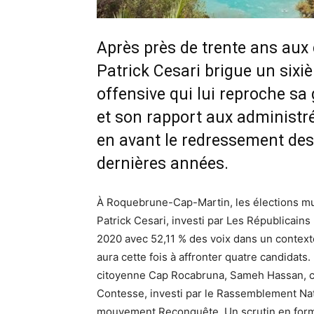
Après près de trente ans aux
Patrick Cesari brigue un six
offensive qui lui reproche sa
et son rapport aux administrés
en avant le redressement de
dernières années.
À Roquebrune-Cap-Martin, les élections mu
Patrick Cesari, investi par Les Républicains
2020 avec 52,11 % des voix dans un contexte 
aura cette fois à affronter quatre candidats. 
citoyenne Cap Rocabruna, Sameh Hassan, ca
Contesse, investi par le Rassemblement Nat
mouvement Reconquête. Un scrutin en forme