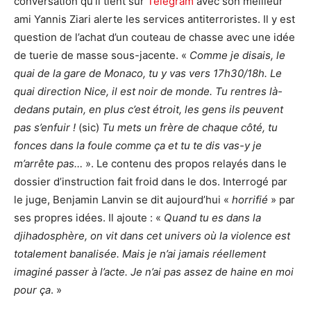
conversation qu’il tient sur
Telegram
avec son meilleur
ami Yannis Ziari alerte les services antiterroristes. Il y est
question de l’achat d’un couteau de chasse avec une idée
de tuerie de masse sous-jacente. «
Comme je disais, le
quai de la gare de Monaco, tu y vas vers 17h30/18h. Le
quai direction Nice, il est noir de monde. Tu rentres là-
dedans putain, en plus c’est étroit, les gens ils peuvent
pas s’enfuir !
(sic)
Tu mets un frère de chaque côté, tu
fonces dans la foule comme ça et tu te dis vas-y je
m’arrête pas…
». Le contenu des propos relayés dans le
dossier d’instruction fait froid dans le dos. Interrogé par
le juge, Benjamin Lanvin se dit aujourd’hui «
horrifié
» par
ses propres idées. Il ajoute : «
Quand tu es dans la
djihadosphère, on vit dans cet univers où la violence est
totalement banalisée. Mais je n’ai jamais réellement
imaginé passer à l’acte. Je n’ai pas assez de haine en moi
pour ça
. »