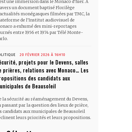
’est une immersion dans le Monaco d’hier. À
ravers un document baptisé Florilège
’actualités monégasques filmées par TMC, la
ateforme de l’Institut audiovisuel de
onaco a exhumé des mini-reportages
ournés entre 1956 et 1974 par Télé Monte-
rlo.
OLITIQUE
20 FÉVRIER 2026 À 16H10
écurité, projets pour le Devens, salles
e prières, relations avec Monaco… Les
ropositions des candidats aux
unicipales de Beausoleil
e la sécurité au réaménagement du Devens,
 passant par la question des lieux de prière,
es candidats aux municipales de Beausoleil
clinent leurs priorités et leurs propositions.