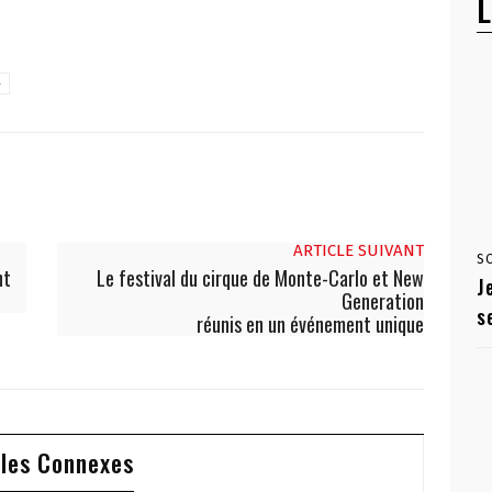
L
e
ARTICLE SUIVANT
S
nt
Le festival du cirque de Monte-Carlo et New
J
Generation
s
réunis en un événement unique
cles Connexes