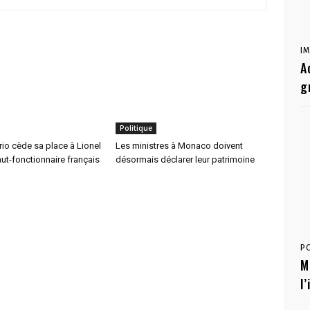
I
A
g
Politique
ario cède sa place à Lionel
Les ministres à Monaco doivent
aut-fonctionnaire français
désormais déclarer leur patrimoine
P
M
l