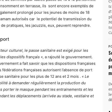
C
onsomment en terrasse, ils sont encore exemptés de
t
d
 également prolongé pour les jeunes de moins de 18
pl
e hamam autorisés car le potentiel de transmission du
M
 de pratiques, les jacuzzis, eux, peuvent reprendre.
t
Ca
sport
P
eur culturel, le passe sanitaire est exigé pour les
S
 les dispositifs français »,
a rajouté le gouvernement.
d
rnement a fait savoir que les dispositions françaises
p
 fédérations françaises autorisent l’absence de port
m
 sanitaire pour les plus de 12 ans et 2 mois .
« Le
bilité à demander régulièrement la production du
D
lus porter le masque pendant les entrainements et les
en
l
dant les déplacements (arrivée au stade, vestiaire et
dé