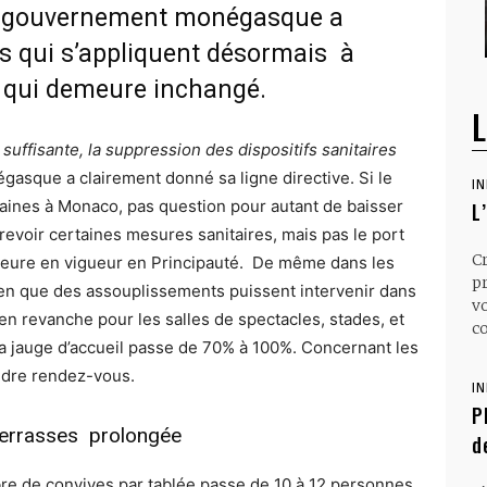
le gouvernement monégasque a
es qui s’appliquent désormais à
e qui demeure inchangé.
L
suffisante, la suppression des dispositifs sanitaires
sque a clairement donné sa ligne directive. Si le
I
maines à Monaco, pas question pour autant de baisser
L
revoir certaines mesures sanitaires, mais pas le port
C
meure en vigueur en Principauté. De même dans les
p
bien que des assouplissements puissent intervenir dans
v
n revanche pour les salles de spectacles, stades, et
co
la jauge d’accueil passe de 70% à 100%. Concernant les
rendre rendez-vous.
I
P
 terrasses prolongée
d
bre de convives par tablée passe de 10 à 12 personnes.