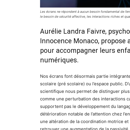
Les écrans ne répondent à aucun besoin fondamental de l’enf
le besoin de sécurité affective, les interactions riches et qua
Aurélie Landra Faivre, psycho
Innocence Monaco, propose 
pour accompagner leurs enfan
numériques.
Nos écrans font désormais partie intégrante 
scolaire (pré scolaire) ou l’espace public. D
scientifique nous permet de distinguer plus
comme une perturbation des interactions car
supportent pas le développement du langage
détérioration notable de l’attention chez l’e
une altération de la coordination motrice e
retrouver une augmentation de la passivité,