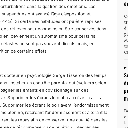
d
perturbations dans la gestion des émotions. Les
 suspendues ont avancé l’âge d’exposition et
C
 44%). Si certaines habitudes ont pu être reprises
t
d
ire, des réflexes ont néanmoins pu être conservés dans
pl
idien, deviennent un automatisme pour certains
M
ts néfastes ne sont pas souvent directs, mais, en
t
ition de certains effets.
Ca
P
S
et docteur en psychologie Serge Tisseron des temps
d
12 ans. Installer un contrôle parental qui évoluera selon
p
ompagner les enfants en covisionnage sur des
m
e. Supprimer les écrans le matin au réveil, car ils
ion. Supprimer les écrans le soir avant l’endormissement
D
 mélatonine, retardant l’endormissement et altérant la
en
rant les repas afin de conserver une qualité dans les
l
ystème de récompense ou de punition. Intégrer des