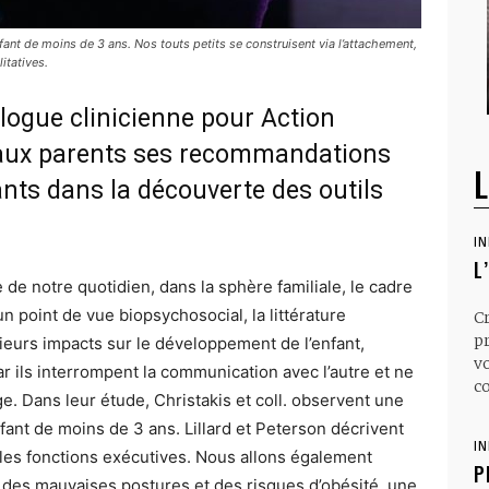
ant de moins de 3 ans. Nos touts petits se construisent via l’attachement,
litatives.
logue clinicienne pour Action
aux parents ses recommandations
L
ts dans la découverte des outils
I
L
de notre quotidien, dans la sphère familiale, le cadre
’un point de vue biopsychosocial, la littérature
C
p
ieurs impacts sur le développement de l’enfant,
v
 ils interrompent la communication avec l’autre et ne
co
. Dans leur étude, Christakis et coll. observent une
nfant de moins de 3 ans. Lillard et Peterson décrivent
I
t les fonctions exécutives. Nous allons également
P
 des mauvaises postures et des risques d’obésité, une