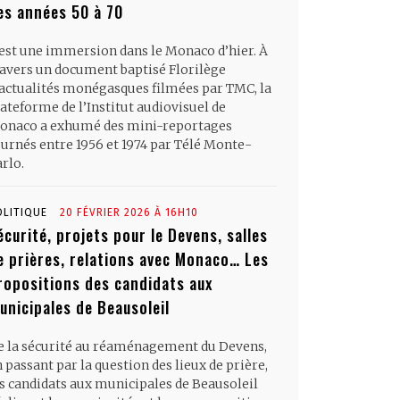
es années 50 à 70
’est une immersion dans le Monaco d’hier. À
ravers un document baptisé Florilège
’actualités monégasques filmées par TMC, la
ateforme de l’Institut audiovisuel de
onaco a exhumé des mini-reportages
ournés entre 1956 et 1974 par Télé Monte-
rlo.
OLITIQUE
20 FÉVRIER 2026 À 16H10
écurité, projets pour le Devens, salles
e prières, relations avec Monaco… Les
ropositions des candidats aux
unicipales de Beausoleil
e la sécurité au réaménagement du Devens,
 passant par la question des lieux de prière,
es candidats aux municipales de Beausoleil