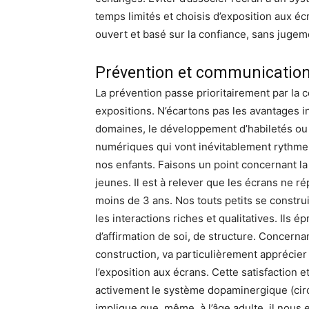
temps limités et choisis d’exposition aux écr
ouvert et basé sur la confiance, sans jugem
Prévention et communicatio
La prévention passe prioritairement par l
expositions. N’écartons pas les avantages 
domaines, le développement d’habiletés ou s
numériques qui vont inévitablement rythmer l
nos enfants. Faisons un point concernant l
jeunes. Il est à relever que les écrans ne 
moins de 3 ans. Nos touts petits se construi
les interactions riches et qualitatives. Ils
d’affirmation de soi, de structure. Concerna
construction, va particulièrement apprécier
l’exposition aux écrans. Cette satisfaction e
activement le système dopaminergique (circ
implique que, même, à l’âge adulte, il nous es