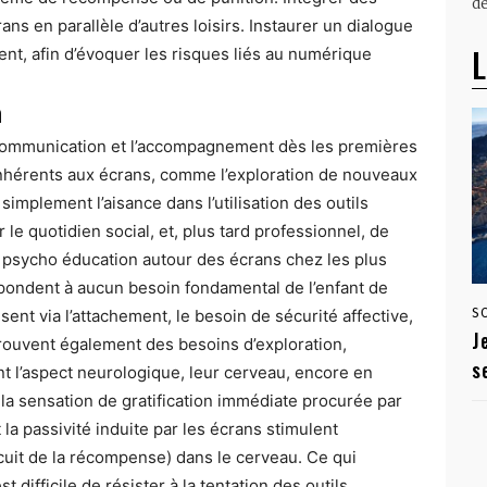
dé
ans en parallèle d’autres loisirs. Instaurer un dialogue
L
ent, afin d’évoquer les risques liés au numérique
n
a communication et l’accompagnement dès les premières
inhérents aux écrans, comme l’exploration de nouveaux
implement l’aisance dans l’utilisation des outils
e quotidien social, et, plus tard professionnel, de
a psycho éducation autour des écrans chez les plus
répondent à aucun besoin fondamental de l’enfant de
sent via l’attachement, le besoin de sécurité affective,
S
J
 éprouvent également des besoins d’exploration,
s
nt l’aspect neurologique, leur cerveau, encore en
 la sensation de gratification immédiate procurée par
t la passivité induite par les écrans stimulent
uit de la récompense) dans le cerveau. Ce qui
t difficile de résister à la tentation des outils