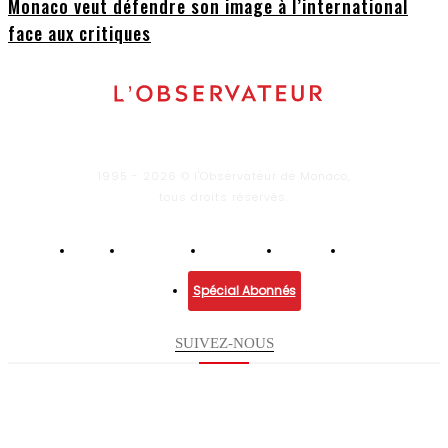
Monaco veut défendre son image à l’international
face aux critiques
1995 - 2026 © l'Observateur de Monaco,
tous droits réservés.
Infos
Economie
Enquêtes
Culture
Lifestyle
Spécial Abonnés
SUIVEZ-NOUS